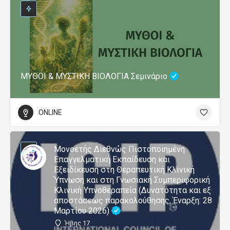
ΜΥΘΟΙ & ΜΥΣΤΙΚΗ ΒΙΟΛΟΓΙΑ Σεμινάριο
ONLINE
Μονοετής Διεθνώς Πιστοποιημένη
Επαγγελματική Εκπαίδευση και
Εξειδίκευση στη Θεραπευτική Κλινική
Ύπνωση και στη Γνωσιακή Συμπεριφορική
Κλινική Υπνοθεραπεία (Δυνατότητα και εξ
αποστάσεως παρακολούθησης, Έναρξη: 28
Μαρτίου 2026)
Ήβης 17