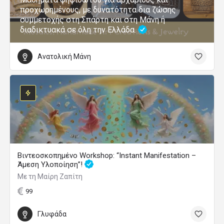
προχωρημένους, με δυνατότητα δια ζώσης
συμμετοχής στη Σπάρτη και στη Μάνη ή
διαδικτυακά σε όλη την Ελλάδα.
Ανατολική Μάνη
Βιντεοσκοπημένο Workshop: “Instant Manifestation –
Άμεση Υλοποίηση”!
Με τη Μαίρη Ζαπίτη
99
Γλυφάδα