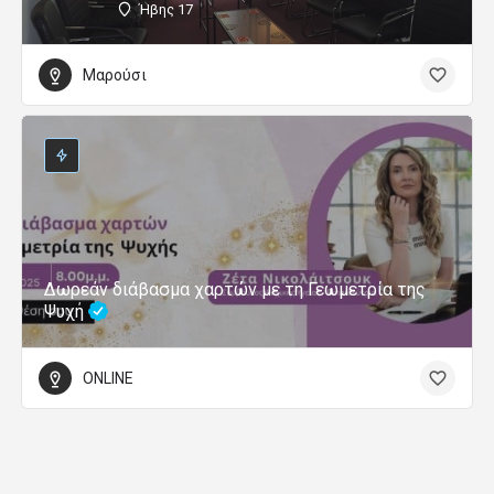
Ήβης 17
Μαρούσι
Δωρεάν διάβασμα χαρτών με τη Γεωμετρία της
Ψυχή
ONLINE