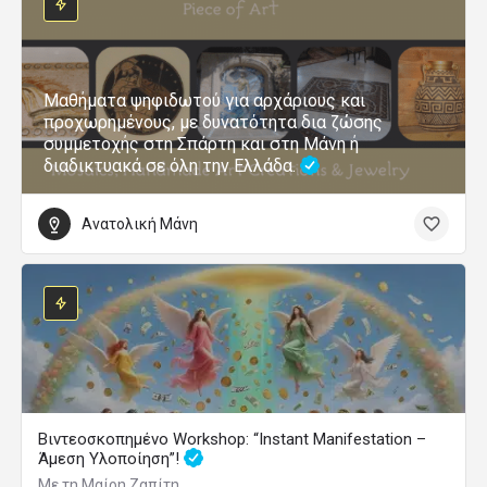
Μαθήματα ψηφιδωτού για αρχάριους και
προχωρημένους, με δυνατότητα δια ζώσης
συμμετοχής στη Σπάρτη και στη Μάνη ή
διαδικτυακά σε όλη την Ελλάδα.
Ανατολική Μάνη
Βιντεοσκοπημένο Workshop: “Instant Manifestation –
Άμεση Υλοποίηση”!
Με τη Μαίρη Ζαπίτη