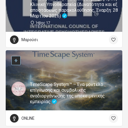
Κλινική Υπνοθεραπεία (Δυνατότητα και εξ
αποστάσεως παρακολούθησης, Έναρξη: 28
Μαρτίου 2026)
Ήβης 17
Μαρούσι
TimeScape System™ – Ένα μοντέλο
επίγνωσης και συμβολικής
αναδιοργάνωσης της υποκειμενικής
εμπειρίας
ONLINE