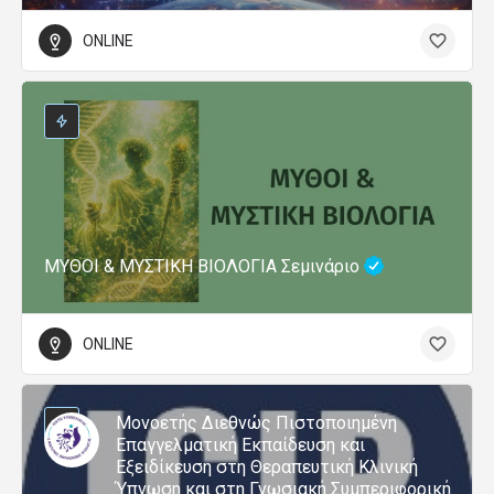
ONLINE
ΜΥΘΟΙ & ΜΥΣΤΙΚΗ ΒΙΟΛΟΓΙΑ Σεμινάριο
ONLINE
Μονοετής Διεθνώς Πιστοποιημένη
Επαγγελματική Εκπαίδευση και
Εξειδίκευση στη Θεραπευτική Κλινική
Ύπνωση και στη Γνωσιακή Συμπεριφορική