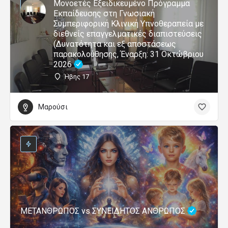
Μονοετές Εξειδικευμένο Πρόγραμμα
Εκπαίδευσης στη Γνωσιακή
Συμπεριφορική Κλινική Υπνοθεραπεία με
διεθνείς επαγγελματικές διαπιστεύσεις
(Δυνατότητα και εξ αποστάσεως
παρακολούθησης, Έναρξη: 31 Οκτώβριου
2026
Ήβης 17
Μαρούσι
ΜΕΤΑΝΘΡΩΠΟΣ vs ΣΥΝΕΙΔΗΤΟΣ ΑΝΘΡΩΠΟΣ