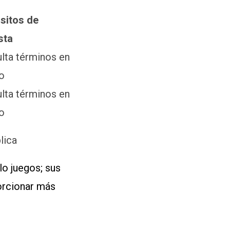
sitos de
sta
lta términos en
io
lta términos en
io
lica
o juegos; sus
orcionar más