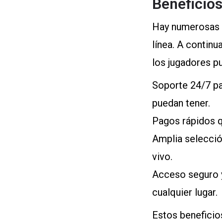
Beneficios
Hay numerosas v
línea. A contin
los jugadores pu
Soporte 24/7 pa
puedan tener.
Pagos rápidos q
Amplia selecció
vivo.
Acceso seguro y
cualquier lugar.
Estos beneficio