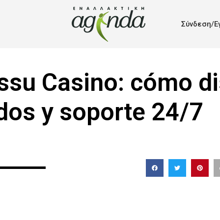
Σύνδεση/Ε
ssu Casino: cómo di
dos y soporte 24/7