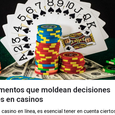
mentos que moldean decisiones
es en casinos
 casino en línea, es esencial tener en cuenta ciert