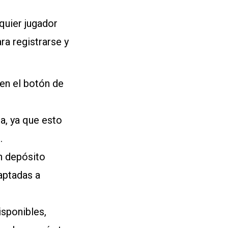
quier jugador
ra registrarse y
 en el botón de
a, ya que esto
.
n depósito
aptadas a
isponibles,