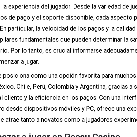
n la experiencia del jugador. Desde la variedad de j
os de pago y el soporte disponible, cada aspecto 
En particular, la velocidad de los pagos y la calidad 
 pilares fundamentales que pueden determinar la sa
ario. Por lo tanto, es crucial informarse adecuadam
menzar a jugar.
 posiciona como una opción favorita para muchos
ico, Chile, Perú, Colombia y Argentina, gracias 
al cliente y la eficiencia en los pagos. Con una inte
o desde dispositivos móviles y PC, ofrece una exp
que atrae tanto a novatos como a jugadores experim
zar a jugar en Possu Casino