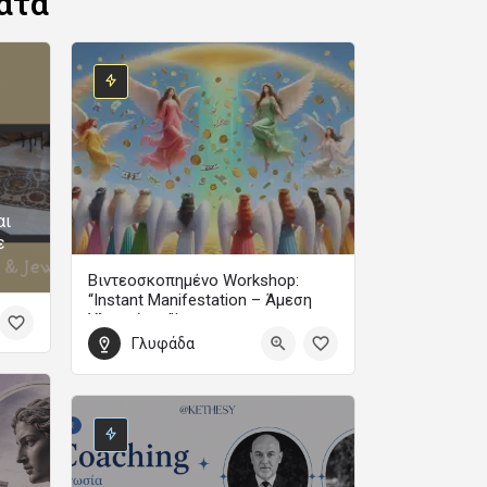
ατα
αι
ε
Βιντεοσκοπημένο Workshop:
“Instant Manifestation – Άμεση
Υλοποίηση”!
Γλυφάδα
Με τη Μαίρη Ζαπίτη
99