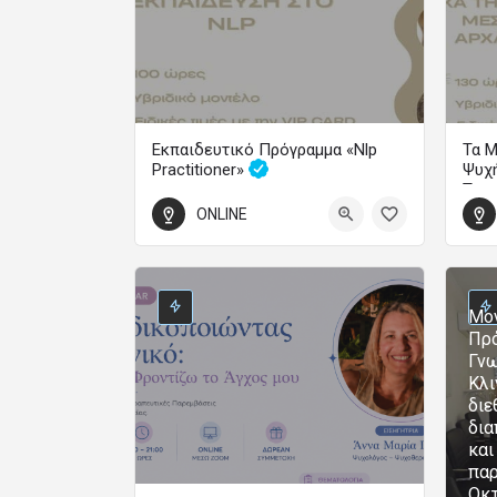
Εκπαιδευτικό Πρόγραμμα «Nlp
Τα Μ
Practitioner»
Ψυχή
Τρα
Εξάμηνα Εκπαιδευτικά Προγράμματα
ONLINE
600
3 Φεβρουαρίου 2027 00:00 - 3 Ιουλίου 2027 00:00
70
1 Οκ
Μον
Πρό
Γνω
Κλι
διε
δια
και
παρ
Οκ