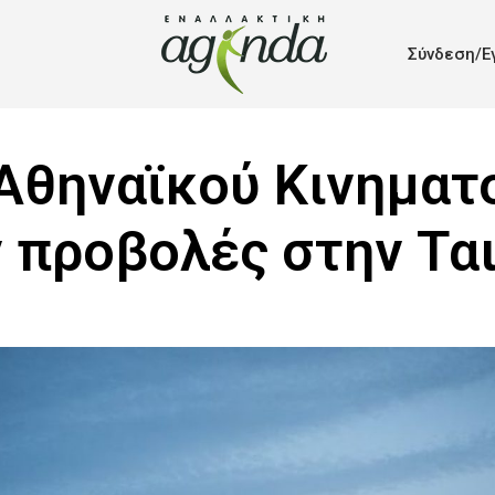
Σύνδεση/Ε
Αθηναϊκού Κινημα
 προβολές στην Τα