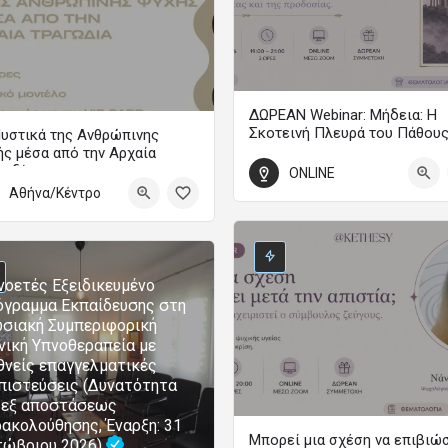
ΔΩΡΕΑΝ Webinar: Μήδεια: Η
Σκοτεινή Πλευρά του Πάθου
υστικά της Ανθρώπινης
ς μέσα από την Αρχαία
WEBINAR
γωδία
ONLINE
18 Σεπτεμβρίου 2026 19:00 - 21:0
Αθήνα/Κέντρο
Ετήσια Εκπαιδευτικά Προγράμματα Ψυχολογίας
0
τωβρίου 2026 00:00 - 31 Μαΐου 2027 00:00
οετές Εξειδικευμένο
γραμμα Εκπαίδευσης στη
σιακή Συμπεριφορική
νική Υπνοθεραπεία με
θνείς επαγγελματικές
πιστεύσεις (Δυνατότητα
 εξ αποστάσεως
ακολούθησης, Έναρξη: 31
Μπορεί μια σχέση να επιβιώ
τώβριου 2026)