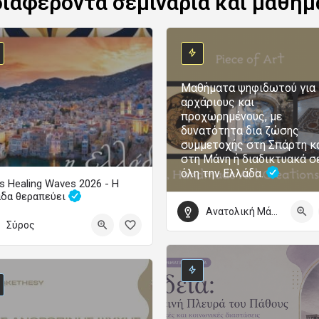
διαφέροντα σεμινάρια και μαθήμ
Μαθήματα ψηφιδωτού για
αρχάριους και
προχωρημένους, με
δυνατότητα δια ζώσης
συμμετοχής στη Σπάρτη κ
στη Μάνη ή διαδικτυακά σ
όλη την Ελλάδα.
s Healing Waves 2026 - Η
άδα θεραπεύει
Ανατολική Μάνη
Το μεγάλο φεστιβάλ ψυχικής υγείας επιστρέφει
Σύρος
τωβρίου 2026 09:00 - 4 Οκτωβρίου 2026 22:00