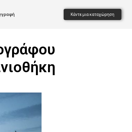
γγραφή
Κάντε μια καταχώρηση
τογράφου
ινιοθήκη