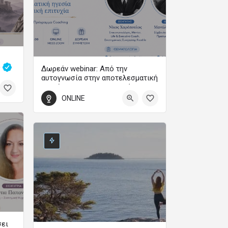
ς
Δωρεάν webinar: Από την
αυτογνωσία στην αποτελεσματική
ηγεσία και την προσωπική
επιτυχία
0
ONLINE
Webinar
3 Σεπτεμβρίου 2026 19:00 - 21:00
σει