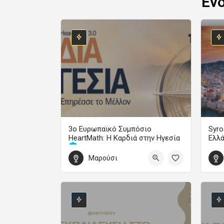
Εν
3ο Ευρωπαϊκό Συμπόσιο
Syro
HeartMath: Η Καρδιά στην Ηγεσία
Ελλ
Μαρούσι
Οδήγησε την Αλλαγή και Επηρέασε το Μέλλον
1 Οκ
30 Οκτωβρίου 2026 14:00 - 1 Νοεμβρίου 2026 19:00