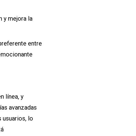
n y mejora la
referente entre
 emocionante
 línea, y
gías avanzadas
 usuarios, lo
tá