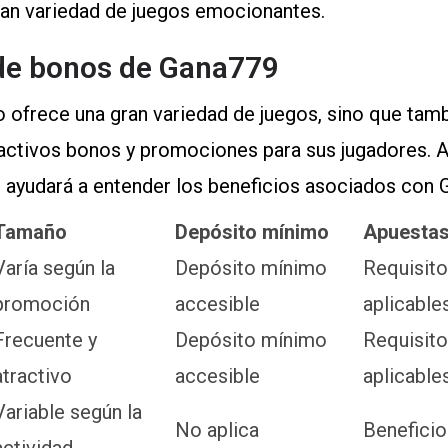
an variedad de juegos emocionantes.
de bonos de Gana779
 ofrece una gran variedad de juegos, sino que tam
activos bonos y promociones para sus jugadores. A
 ayudará a entender los beneficios asociados con 
Tamaño
Depósito mínimo
Apuesta
Varía según la
Depósito mínimo
Requisito
promoción
accesible
aplicable
Frecuente y
Depósito mínimo
Requisito
atractivo
accesible
aplicable
Variable según la
No aplica
Beneficio