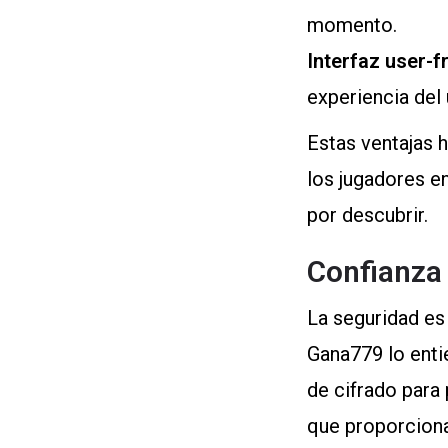
momento.
Interfaz user-fr
experiencia del 
Estas ventajas 
los jugadores e
por descubrir.
Confianza
La seguridad es 
Gana779 lo enti
de cifrado para 
que proporciona