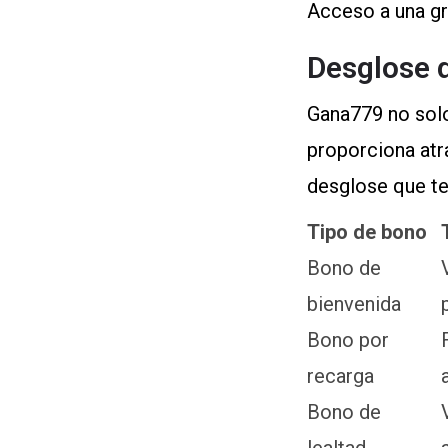
Acceso a una gr
Desglose 
Gana779 no solo
proporciona atr
desglose que te
Tipo de bono
Bono de
bienvenida
Bono por
recarga
Bono de