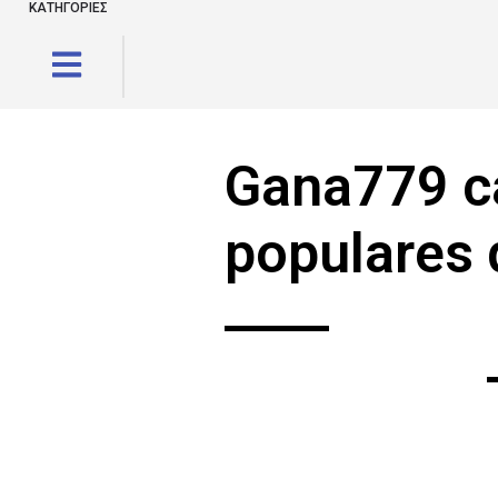
ΚΑΤΗΓΟΡΙΕΣ
Gana779 ca
populares 