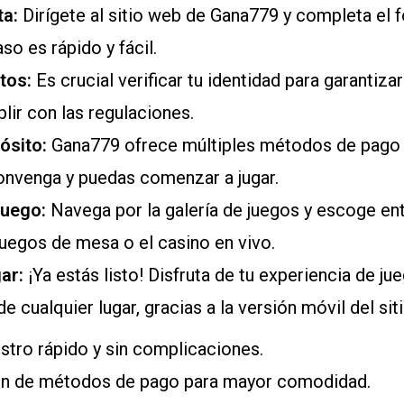
ta:
Dirígete al sitio web de Gana779 y completa el 
so es rápido y fácil.
tos:
Es crucial verificar tu identidad para garantiza
lir con las regulaciones.
ósito:
Gana779 ofrece múltiples métodos de pago p
onvenga y puedas comenzar a jugar.
juego:
Navega por la galería de juegos y escoge en
uegos de mesa o el casino en vivo.
ar:
¡Ya estás listo! Disfruta de tu experiencia de ju
cualquier lugar, gracias a la versión móvil del siti
stro rápido y sin complicaciones.
ón de métodos de pago para mayor comodidad.