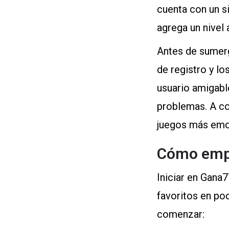
cuenta con un si
agrega un nivel 
Antes de sumerg
de registro y l
usuario amigable
problemas. A co
juegos más emo
Cómo empe
Iniciar en Gana7
favoritos en po
comenzar: