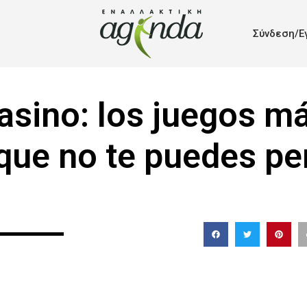
Σύνδεση/Ε
sino: los juegos m
que no te puedes pe