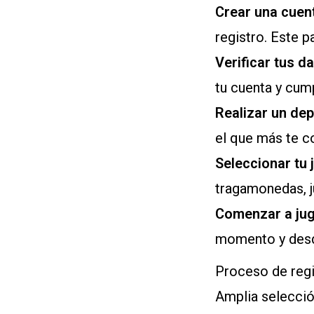
Crear una cuen
registro. Este pa
Verificar tus da
tu cuenta y cump
Realizar un dep
el que más te c
Seleccionar tu 
tragamonedas, j
Comenzar a jug
momento y desde 
Proceso de regi
Amplia selecci