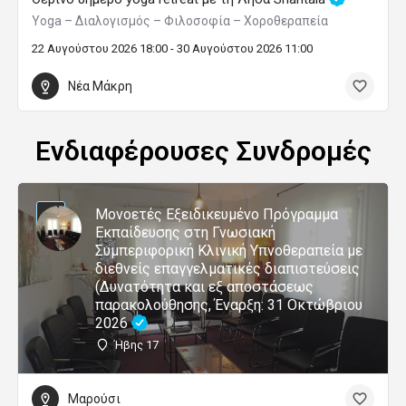
Yoga – Διαλογισμός – Φιλοσοφία – Χοροθεραπεία
22 Αυγούστου 2026 18:00 - 30 Αυγούστου 2026 11:00
Νέα Μάκρη
Ενδιαφέρουσες Συνδρομές
Μονοετές Εξειδικευμένο Πρόγραμμα
Εκπαίδευσης στη Γνωσιακή
Συμπεριφορική Κλινική Υπνοθεραπεία με
διεθνείς επαγγελματικές διαπιστεύσεις
(Δυνατότητα και εξ αποστάσεως
παρακολούθησης, Έναρξη: 31 Οκτώβριου
2026
Ήβης 17
Μαρούσι