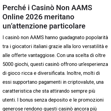
Perché i Casinò Non AAMS
Online 2026 meritano
un’attenzione particolare
I casinò non AAMS hanno guadagnato popolarità
tra i giocatori italiani grazie alla loro versatilità e
alle offerte vantaggiose. Con una scelta di oltre
5000 giochi, questi casinò offrono un’esperienza
di gioco ricca e diversificata. Inoltre, molti di
essi supportano pagamenti in criptovalute, una
caratteristica che sta attirando sempre più
utenti. I bonus senza deposito e le promozioni
generose rendono questi casinò ancora più