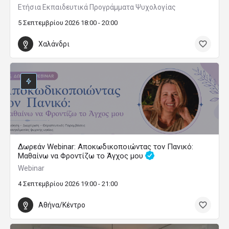
Ετήσια Εκπαιδευτικά Προγράμματα Ψυχολογίας
5 Σεπτεμβρίου 2026 18:00 - 20:00
Χαλάνδρι
Δωρεάν Webinar: Αποκωδικοποιώντας τον Πανικό:
Μαθαίνω να Φροντίζω το Άγχος μου
Webinar
4 Σεπτεμβρίου 2026 19:00 - 21:00
Αθήνα/Κέντρο