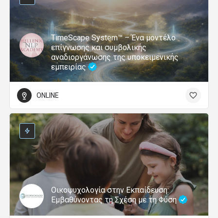
TimeScape System™ – Ένα μοντέλο
επίγνωσης και συμβολικής
αναδιοργάνωσης της υποκειμενικής
εμπειρίας
ONLINE
Οικοψυχολογία στην Εκπαίδευση:
Εμβαθύνοντας τη Σχέση με τη Φύση