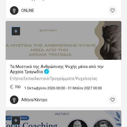
ONLINE
Τα Μυστικά της Ανθρώπινης Ψυχής μέσα από την
Αρχαία Τραγωδία
Ετήσια Εκπαιδευτικά Προγράμματα Ψυχολογίας
700
1 Οκτωβρίου 2026 00:00 - 31 Μαΐου 2027 00:00
Αθήνα/Κέντρο