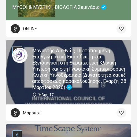
ΜΥΘΟΙ & ΜΥΣΤΙΚΗ ΒΙΟΛΟΓΙΑ Σεμινάριο
ONLINE
Μονοετής Διεθνώς Πιστοποιημένη
Επαγγελματική Εκπαίδευση και
Εξειδίκευση στη Θεραπευτική Κλινική
Ύπνωση και στη Γνωσιακή Συμπεριφορική
Κλινική Υπνοθεραπεία (Δυνατότητα και εξ
αποστάσεως παρακολούθησης, Έναρξη: 28
Μαρτίου 2026)
Ήβης 17
Μαρούσι