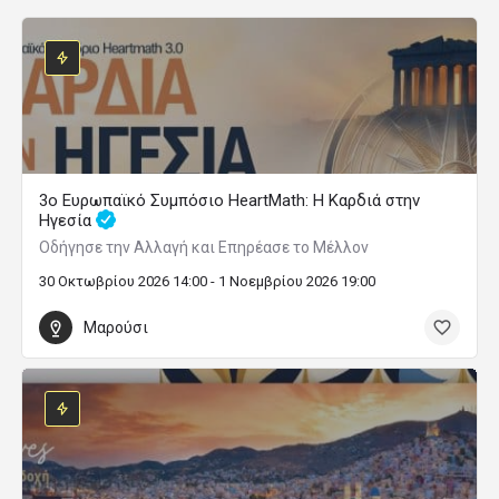
3ο Ευρωπαϊκό Συμπόσιο HeartMath: Η Καρδιά στην
Ηγεσία
Οδήγησε την Αλλαγή και Επηρέασε το Μέλλον
30 Οκτωβρίου 2026 14:00 - 1 Νοεμβρίου 2026 19:00
Μαρούσι