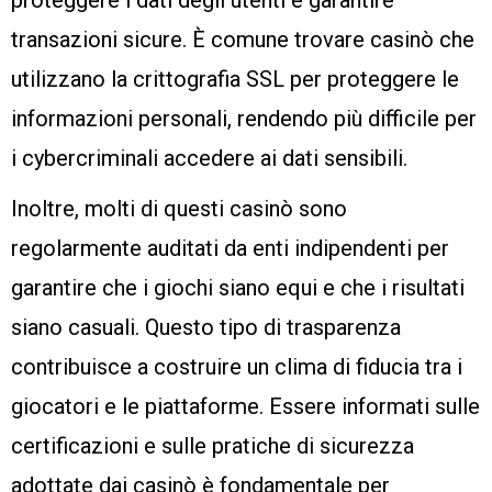
proteggere i dati degli utenti e garantire
transazioni sicure. È comune trovare casinò che
utilizzano la crittografia SSL per proteggere le
informazioni personali, rendendo più difficile per
i cybercriminali accedere ai dati sensibili.
Inoltre, molti di questi casinò sono
regolarmente auditati da enti indipendenti per
garantire che i giochi siano equi e che i risultati
siano casuali. Questo tipo di trasparenza
contribuisce a costruire un clima di fiducia tra i
giocatori e le piattaforme. Essere informati sulle
certificazioni e sulle pratiche di sicurezza
adottate dai casinò è fondamentale per