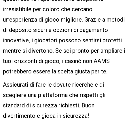
irresistibile per coloro che cercano
un’esperienza di gioco migliore. Grazie a metodi
di deposito sicuri e opzioni di pagamento
innovative, i giocatori possono sentirsi protetti
mentre si divertono. Se sei pronto per ampliare i
tuoi orizzonti di gioco, i casinò non AAMS
potrebbero essere la scelta giusta per te.
Assicurati di fare le dovute ricerche e di
scegliere una piattaforma che rispetti gli
standard di sicurezza richiesti. Buon
divertimento e gioca in sicurezza!