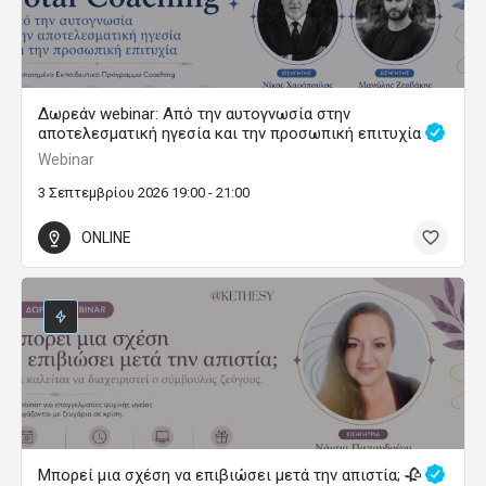
Δωρεάν webinar: Από την αυτογνωσία στην
αποτελεσματική ηγεσία και την προσωπική επιτυχία
Webinar
3 Σεπτεμβρίου 2026 19:00 - 21:00
ONLINE
Μπορεί μια σχέση να επιβιώσει μετά την απιστία; 🥀