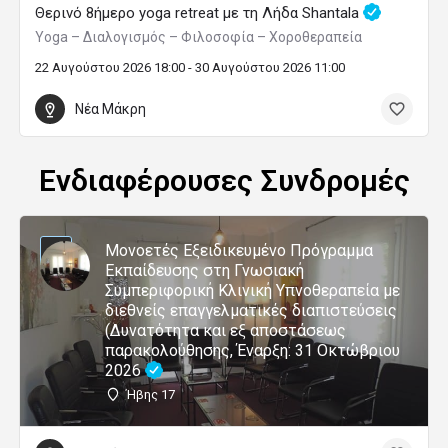
Θερινό 8ήμερο yoga retreat με τη Λήδα Shantala
Yoga – Διαλογισμός – Φιλοσοφία – Χοροθεραπεία
22 Αυγούστου 2026 18:00 - 30 Αυγούστου 2026 11:00
Νέα Μάκρη
Ενδιαφέρουσες Συνδρομές
Μονοετές Εξειδικευμένο Πρόγραμμα
Εκπαίδευσης στη Γνωσιακή
Συμπεριφορική Κλινική Υπνοθεραπεία με
διεθνείς επαγγελματικές διαπιστεύσεις
(Δυνατότητα και εξ αποστάσεως
παρακολούθησης, Έναρξη: 31 Οκτώβριου
2026
Ήβης 17