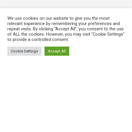
We use cookies on our website to give you the most
relevant experience by remembering your preferences and
repeat visits. By clicking “Accept All”, you consent to the use
of ALL the cookies. However, you may visit "Cookie Settings"
to provide a controlled consent.
Cookie Settings
Accept All
ΠΛΗΡΟΦΟΡΙΕΣ
Πώς λειτουργεί η Εναλλακτική Ατζέντα
Πώς μπορώ να εγγραφώ;
Πώς διαφέρουν οι καταχωρήσεις;
Πώς μπορώ να γραφτώ σε μια εκδήλωση;