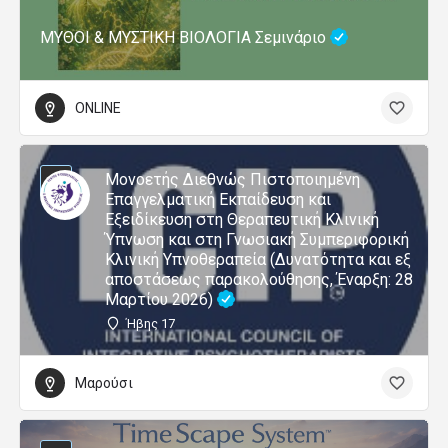
ΜΥΘΟΙ & ΜΥΣΤΙΚΗ ΒΙΟΛΟΓΙΑ Σεμινάριο
ONLINE
Μονοετής Διεθνώς Πιστοποιημένη
Επαγγελματική Εκπαίδευση και
Εξειδίκευση στη Θεραπευτική Κλινική
Ύπνωση και στη Γνωσιακή Συμπεριφορική
Κλινική Υπνοθεραπεία (Δυνατότητα και εξ
αποστάσεως παρακολούθησης, Έναρξη: 28
Μαρτίου 2026)
Ήβης 17
Μαρούσι