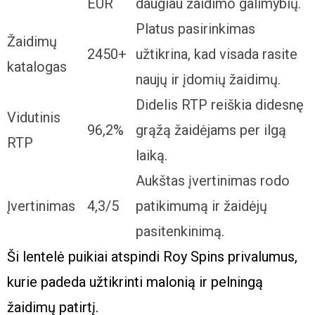
EUR
daugiau žaidimo galimybių.
Platus pasirinkimas
Žaidimų
2450+
užtikrina, kad visada rasite
katalogas
naujų ir įdomių žaidimų.
Didelis RTP reiškia didesnę
Vidutinis
96,2%
grąžą žaidėjams per ilgą
RTP
laiką.
Aukštas įvertinimas rodo
Įvertinimas
4,3/5
patikimumą ir žaidėjų
pasitenkinimą.
Ši lentelė puikiai atspindi Roy Spins privalumus,
kurie padeda užtikrinti malonią ir pelningą
žaidimų patirtį.