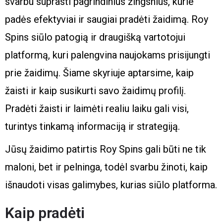
svarbu suprasti pagrindinius žingsnius, kurie
padės efektyviai ir saugiai pradėti žaidimą. Roy
Spins siūlo patogią ir draugišką vartotojui
platformą, kuri palengvina naujokams prisijungti
prie žaidimų. Šiame skyriuje aptarsime, kaip
žaisti ir kaip susikurti savo žaidimų profilį.
Pradėti žaisti ir laimėti realiu laiku gali visi,
turintys tinkamą informaciją ir strategiją.
Jūsų žaidimo patirtis Roy Spins gali būti ne tik
maloni, bet ir pelninga, todėl svarbu žinoti, kaip
išnaudoti visas galimybes, kurias siūlo platforma.
Kaip pradėti