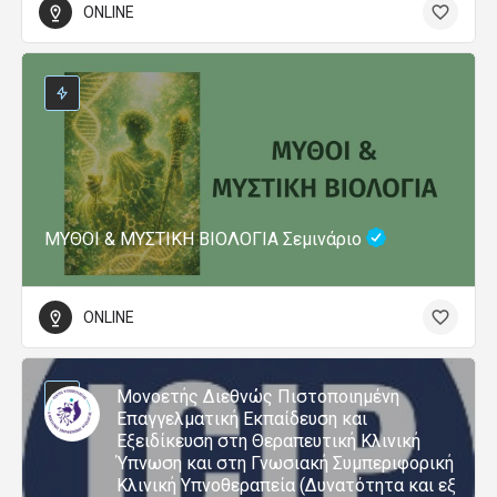
ONLINE
ΜΥΘΟΙ & ΜΥΣΤΙΚΗ ΒΙΟΛΟΓΙΑ Σεμινάριο
ONLINE
Μονοετής Διεθνώς Πιστοποιημένη
Επαγγελματική Εκπαίδευση και