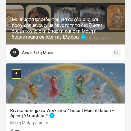
Μαθήματα ψηφιδωτού για αρχάριους και
προχωρημένους, με δυνατότητα δια ζώσης
συμμετοχής στη Σπάρτη και στη Μάνη ή
διαδικτυακά σε όλη την Ελλάδα.
Ανατολική Μάνη
Βιντεοσκοπημένο Workshop: “Instant Manifestation –