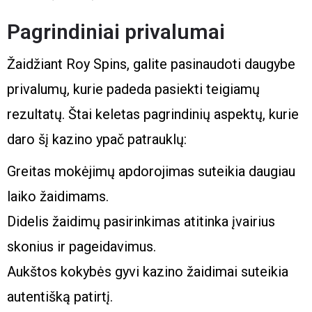
Pagrindiniai privalumai
Žaidžiant Roy Spins, galite pasinaudoti daugybe
privalumų, kurie padeda pasiekti teigiamų
rezultatų. Štai keletas pagrindinių aspektų, kurie
daro šį kazino ypač patrauklų:
Greitas mokėjimų apdorojimas suteikia daugiau
laiko žaidimams.
Didelis žaidimų pasirinkimas atitinka įvairius
skonius ir pageidavimus.
Aukštos kokybės gyvi kazino žaidimai suteikia
autentišką patirtį.