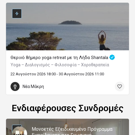
ONLINE
Θερινό 8ήμερο yoga retreat με τη Λήδα Shantala
Yoga – Διαλογισμός – Φιλοσοφία – Χοροθεραπεία
22 Αυγούστου 2026 18:00 - 30 Αυγούστου 2026 11:00
Νέα Μάκρη
Ενδιαφέρουσες Συνδρομές