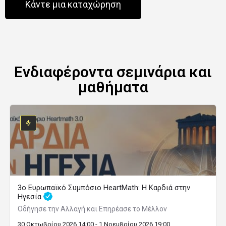
Κάντε μια καταχώρηση
Ενδιαφέροντα σεμινάρια και
μαθήματα
3ο Ευρωπαϊκό Συμπόσιο HeartMath: Η Καρδιά στην
Ηγεσία