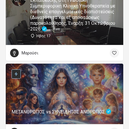
Μονοετές Εξειδικευμένο Πρόγραμμα
Εκπαίδευσης στη Γνωσιακή
Συμπεριφορική Κλινική Υπνοθεραπεία με
διεθνείς επαγγελματικές διαπιστεύσεις
(Δυνατότητα και εξ αποστάσεως
παρακολούθησης, Έναρξη: 31 Οκτώβριου
2026
Ήβης 17
Μαρούσι
ΜΕΤΑΝΘΡΩΠΟΣ vs ΣΥΝΕΙΔΗΤΟΣ ΑΝΘΡΩΠΟΣ