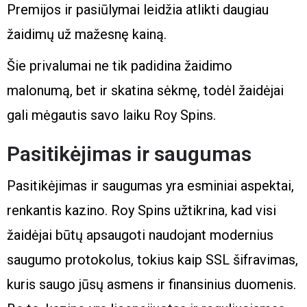
Premijos ir pasiūlymai leidžia atlikti daugiau
žaidimų už mažesnę kainą.
Šie privalumai ne tik padidina žaidimo
malonumą, bet ir skatina sėkmę, todėl žaidėjai
gali mėgautis savo laiku Roy Spins.
Pasitikėjimas ir saugumas
Pasitikėjimas ir saugumas yra esminiai aspektai,
renkantis kazino. Roy Spins užtikrina, kad visi
žaidėjai būtų apsaugoti naudojant modernius
saugumo protokolus, tokius kaip SSL šifravimas,
kuris saugo jūsų asmens ir finansinius duomenis.