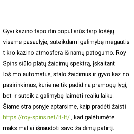
Gyvi kazino tapo itin populiarūs tarp lošėjų
visame pasaulyje, suteikdami galimybę mėgautis
tikro kazino atmosfera iš namų patogumo. Roy
Spins siūlo platų žaidimų spektrą, įskaitant
lošimo automatus, stalo žaidimus ir gyvo kazino
pasirinkimus, kurie ne tik padidina pramogų lygį,
bet ir suteikia galimybę laimėti realiu laiku.
Šiame straipsnyje aptarsime, kaip pradėti žaisti
https://roy-spins.net/lt-lt/
, kad galėtumėte
maksimaliai išnaudoti savo žaidimų patirtį.