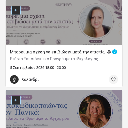
ONLINE
Μπορεί μια σχέση να επιβιώσει μετά την απιστία; 🥀
Ετήσια Εκπαιδευτικά Προγράμματα Ψυχολογίας
5 Σεπτεμβρίου 2026 18:00 - 20:00
Χαλάνδρι