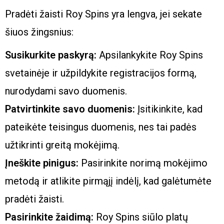
Pradėti žaisti Roy Spins yra lengva, jei sekate
šiuos žingsnius:
Susikurkite paskyrą:
Apsilankykite Roy Spins
svetainėje ir užpildykite registracijos formą,
nurodydami savo duomenis.
Patvirtinkite savo duomenis:
Įsitikinkite, kad
pateikėte teisingus duomenis, nes tai padės
užtikrinti greitą mokėjimą.
Įneškite pinigus:
Pasirinkite norimą mokėjimo
metodą ir atlikite pirmąjį indėlį, kad galėtumėte
pradėti žaisti.
Pasirinkite žaidimą:
Roy Spins siūlo platų