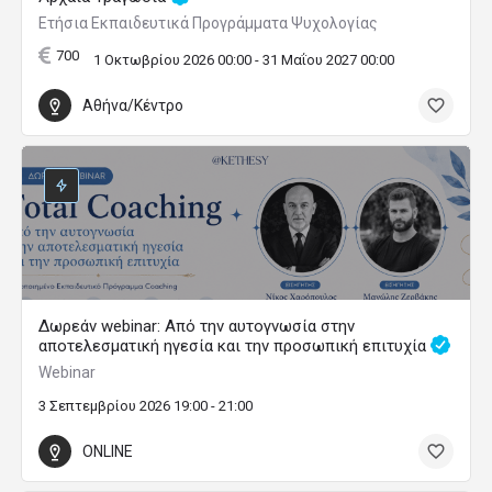
Τα Μυστικά της Ανθρώπινης Ψυχής μέσα από την
Αρχαία Τραγωδία
Ετήσια Εκπαιδευτικά Προγράμματα Ψυχολογίας
700
1 Οκτωβρίου 2026 00:00 - 31 Μαΐου 2027 00:00
Αθήνα/Κέντρο
Δωρεάν webinar: Από την αυτογνωσία στην
αποτελεσματική ηγεσία και την προσωπική επιτυχία
Webinar
3 Σεπτεμβρίου 2026 19:00 - 21:00