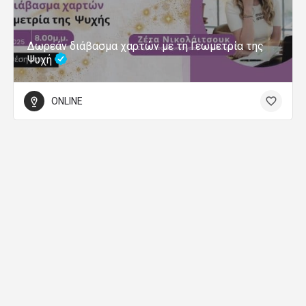
Δωρεάν διάβασμα χαρτών με τη Γεωμετρία της
Ψυχή
ONLINE