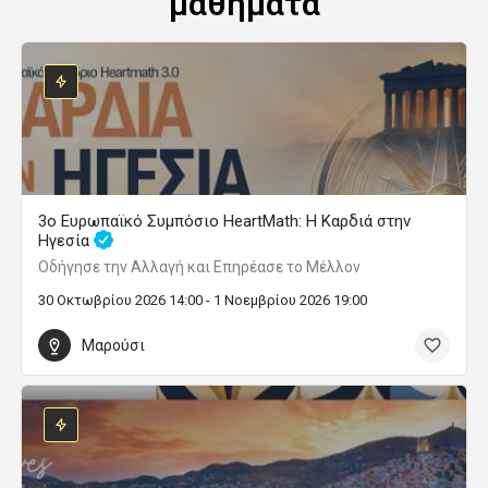
μαθήματα
3ο Ευρωπαϊκό Συμπόσιο HeartMath: Η Καρδιά στην
Ηγεσία
Οδήγησε την Αλλαγή και Επηρέασε το Μέλλον
30 Οκτωβρίου 2026 14:00 - 1 Νοεμβρίου 2026 19:00
Μαρούσι