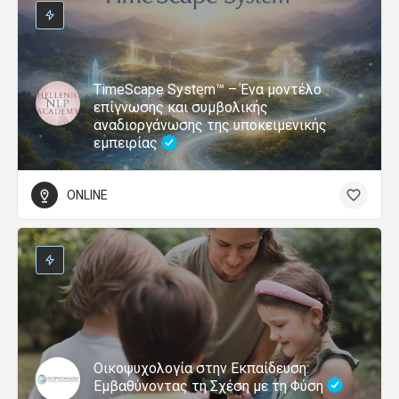
TimeScape System™ – Ένα μοντέλο
επίγνωσης και συμβολικής
αναδιοργάνωσης της υποκειμενικής
εμπειρίας
ONLINE
Οικοψυχολογία στην Εκπαίδευση:
Εμβαθύνοντας τη Σχέση με τη Φύση