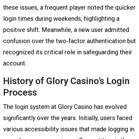
these issues, a frequent player noted the quicker
login times during weekends, highlighting a
positive shift. Meanwhile, a new user admitted
confusion over the two-factor authentication but
recognized its critical role in safeguarding their
account.
History of Glory Casino’s Login
Process
The login system at Glory Casino has evolved
significantly over the years. Initially, users faced
various accessibility issues that made logging in