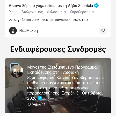
Θερινό 8ήμερο yoga retreat με τη Λήδα Shantala
Yoga – Διαλογισμός – Φιλοσοφία – Χοροθεραπεία
22 Αυγούστου 2026 18:00 - 30 Αυγούστου 2026 11:00
Νέα Μάκρη
Ενδιαφέρουσες Συνδρομές
Μονοετές Εξειδικευμένο Πρόγραμμα
Εκπαίδευσης στη Γνωσιακή
Συμπεριφορική Κλινική Υπνοθεραπεία με
διεθνείς επαγγελματικές διαπιστεύσεις
(Δυνατότητα και εξ αποστάσεως
παρακολούθησης, Έναρξη: 31 Οκτώβριου
2026
Ήβης 17