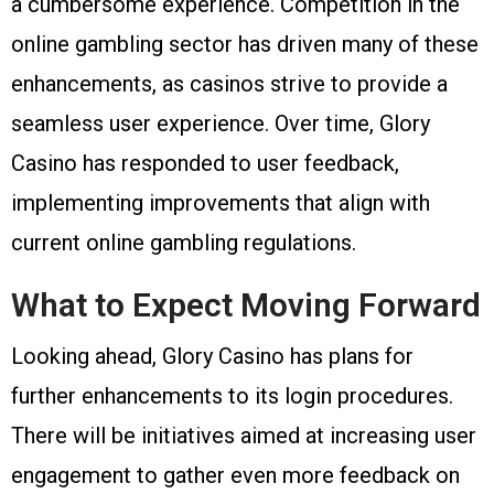
a cumbersome experience. Competition in the
online gambling sector has driven many of these
enhancements, as casinos strive to provide a
seamless user experience. Over time, Glory
Casino has responded to user feedback,
implementing improvements that align with
current online gambling regulations.
What to Expect Moving Forward
Looking ahead, Glory Casino has plans for
further enhancements to its login procedures.
There will be initiatives aimed at increasing user
engagement to gather even more feedback on