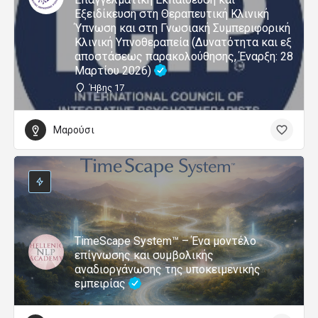
Εξειδίκευση στη Θεραπευτική Κλινική
Ύπνωση και στη Γνωσιακή Συμπεριφορική
Κλινική Υπνοθεραπεία (Δυνατότητα και εξ
αποστάσεως παρακολούθησης, Έναρξη: 28
Μαρτίου 2026)
Ήβης 17
Μαρούσι
TimeScape System™ – Ένα μοντέλο
επίγνωσης και συμβολικής
αναδιοργάνωσης της υποκειμενικής
εμπειρίας