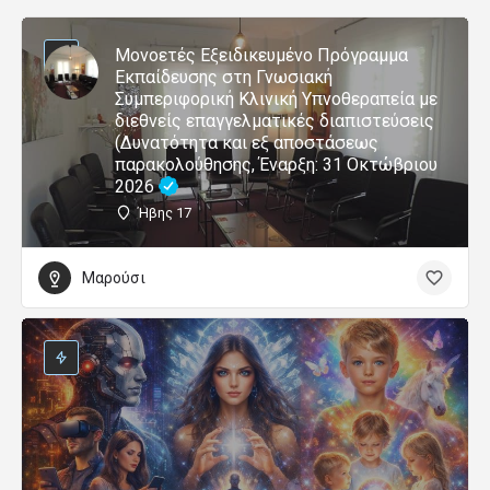
Μονοετές Εξειδικευμένο Πρόγραμμα
Εκπαίδευσης στη Γνωσιακή
Συμπεριφορική Κλινική Υπνοθεραπεία με
διεθνείς επαγγελματικές διαπιστεύσεις
(Δυνατότητα και εξ αποστάσεως
παρακολούθησης, Έναρξη: 31 Οκτώβριου
2026
Ήβης 17
Μαρούσι