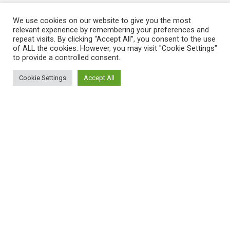
We use cookies on our website to give you the most
relevant experience by remembering your preferences and
repeat visits. By clicking “Accept All”, you consent to the use
of ALL the cookies. However, you may visit "Cookie Settings"
to provide a controlled consent.
Cookie Settings
Accept All
ΠΛΗΡΟΦΟΡΙΕΣ
Πώς λειτουργεί η Εναλλακτική Ατζέντα
Πώς μπορώ να εγγραφώ;
Πώς διαφέρουν οι καταχωρήσεις;
Πώς μπορώ να γραφτώ σε μια εκδήλωση;