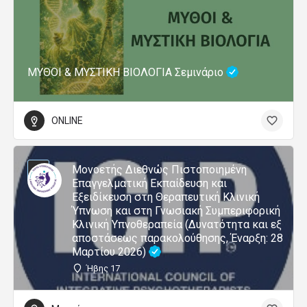
ΜΥΘΟΙ & ΜΥΣΤΙΚΗ ΒΙΟΛΟΓΙΑ Σεμινάριο
ONLINE
Μονοετής Διεθνώς Πιστοποιημένη
Επαγγελματική Εκπαίδευση και
Εξειδίκευση στη Θεραπευτική Κλινική
Ύπνωση και στη Γνωσιακή Συμπεριφορική
Κλινική Υπνοθεραπεία (Δυνατότητα και εξ
αποστάσεως παρακολούθησης, Έναρξη: 28
Μαρτίου 2026)
Ήβης 17