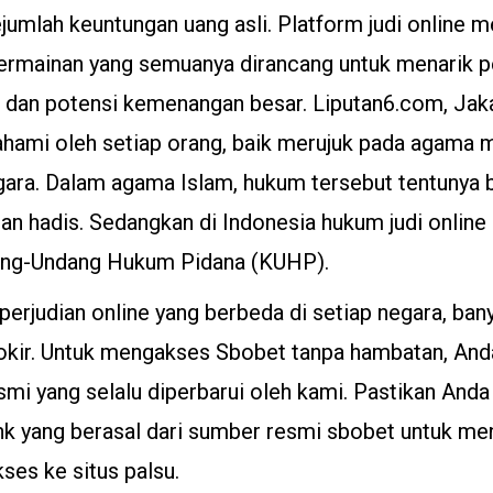
umlah keuntungan uang asli. Platform judi online 
permainan yang semuanya dirancang untuk menarik 
n dan potensi kemenangan besar. Liputan6.com, Jak
pahami oleh setiap orang, baik merujuk pada agama
ara. Dalam agama Islam, hukum tersebut tentunya 
dan hadis. Sedangkan di Indonesia hukum judi online
ang-Undang Hukum Pidana (KUHP).
perjudian online yang berbeda di setiap negara, ban
lokir. Untuk mengakses Sbobet tanpa hambatan, An
resmi yang selalu diperbarui oleh kami. Pastikan Anda
k yang berasal dari sumber resmi sbobet untuk me
ses ke situs palsu.