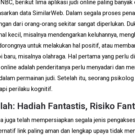
NBC, berikut lima aplikasi judi online paling banyak
asarkan data SimilarWeb. Dalam segala proses pen
ungan dari orang-orang sekitar sangat diperlukan. Du
l-hal kecil, misalnya mendengarkan keluhannya, men
ndorongnya untuk melakukan hal positif, atau memba
baru, misalnya olahraga. Hal pertama yang perlu d
 online adalah penderitanya perlu menyadari dan m
 dalam permainan judi. Setelah itu, seorang psikolog
i perilaku kognitif.
h: Hadiah Fantastis, Risiko Fant
a juga telah mempersiapkan segala jenis pengakse
rnatif link paling aman dan lengkap upaya tidak m