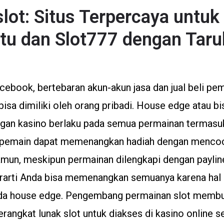
lot: Situs Terpercaya untuk
tu dan Slot777 dengan Tar
acebook, bertebaran akun-akun jasa dan jual beli pe
 bisa dimiliki oleh orang pribadi. House edge atau bi
gan kasino berlaku pada semua permainan termasuk
, pemain dapat memenangkan hadiah dengan menco
amun, meskipun permainan dilengkapi dengan paylin
arti Anda bisa memenangkan semuanya karena hal i
da house edge. Pengembang permainan slot membu
angkat lunak slot untuk diakses di kasino online se