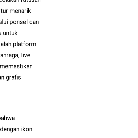
itur menarik
lui ponsel dan
a untuk
alah platform
ahraga, live
T memastikan
n grafis
 bahwa
 dengan ikon