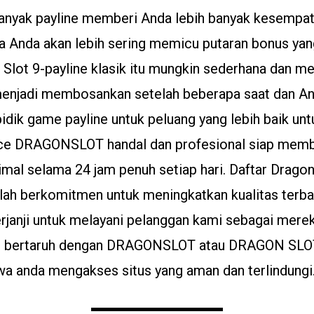
banyak payline memberi Anda lebih banyak kesempat
a Anda akan lebih sering memicu putaran bonus yan
Slot 9-payline klasik itu mungkin sederhana dan m
menjadi membosankan setelah beberapa saat dan A
idik game payline untuk peluang yang lebih baik un
ce DRAGONSLOT handal dan profesional siap memb
mal selama 24 jam penuh setiap hari. Daftar Dragon
lah berkomitmen untuk meningkatkan kualitas terba
berjanji untuk melayani pelanggan kami sebagai mere
at bertaruh dengan DRAGONSLOT atau DRAGON SL
wa anda mengakses situs yang aman dan terlindungi