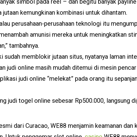
anyak simbol pada reel – dan begitu banyak payline
a jutaan kemungkinan kombinasi untuk dihantam.
 kalau perusahaan-perusahaan teknologi itu mengump
 menambah amunisi mereka untuk meningkatkan sti
an,” tambahnya.
i sudah memblokir jutaan situs, nyatanya laman inte
gan judi online masih mudah ditemui di mesin pencar
plikasi judi online “melekat” pada orang itu sepanj
ng judi togel online sebesar Rp500.000, langsung d
resmi dari Curacao, WE88 menjamin keamanan dan 
n. Untuk penggemar slot online,
casino
WE88 menyed