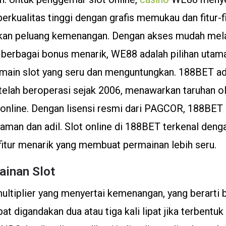
erkualitas tinggi dengan grafis memukau dan fitur-f
kan peluang kemenangan. Dengan akses mudah mela
 berbagai bonus menarik, WE88 adalah pilihan utam
main slot yang seru dan menguntungkan. 188BET ad
 telah beroperasi sejak 2006, menawarkan taruhan ol
t online. Dengan lisensi resmi dari PAGCOR, 188BE
aman dan adil. Slot online di 188BET terkenal denga
 fitur menarik yang membuat permainan lebih seru.
ainan Slot
ultiplier yang menyertai kemenangan, yang berarti
 digandakan dua atau tiga kali lipat jika terbentuk