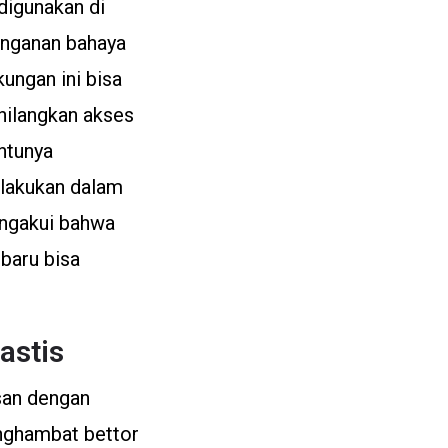
 digunakan di
anganan bahaya
kungan ini bisa
ghilangkan akses
ntunya
ilakukan dalam
engakui bahwa
 baru bisa
astis
san dengan
enghambat bettor