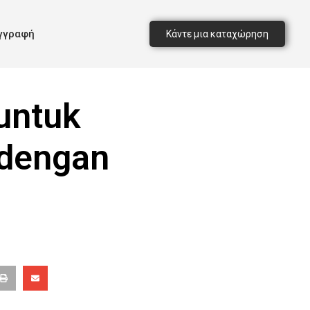
γγραφή
Κάντε μια καταχώρηση
 untuk
 dengan