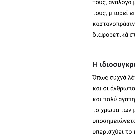
τους, ανάλογα 
τους, μπορεί ε
καστανοπράσινα
διαφορετικά σ
Η ιδιοσυγκρ
Όπως συχνά λέγ
και οι άνθρωπο
και πολύ αγαπη
το χρώμα των 
υποσημειώνεται
υπερισχύει το 