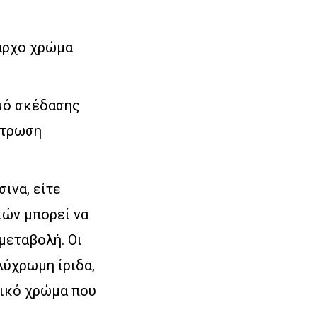
ίαρχο χρώμα
μό σκέδασης
στρωση
σινα, είτε
ιών μπορεί να
μεταβολή. Οι
λύχρωμη ίριδα,
τικό χρώμα που