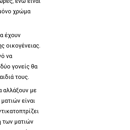
ώρες, ενώ είναι
 μόνο χρώμα
ια έχουν
ς οικογένειας.
νό να
 δύο γονείς θα
αιδιά τους.
α αλλάξουν με
 ματιών είναι
ντικατοπτρίζει
η των ματιών