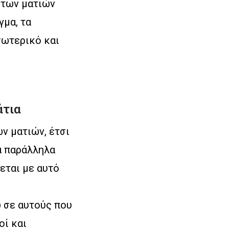
α των ματιών
γμα, τα
σωτερικό και
άτια
ν ματιών, έτσι
ά παράλληλα
εται με αυτό
ώ σε αυτούς που
οί και