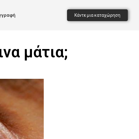
γγραφή
Κάντε μια καταχώρηση
να μάτια;