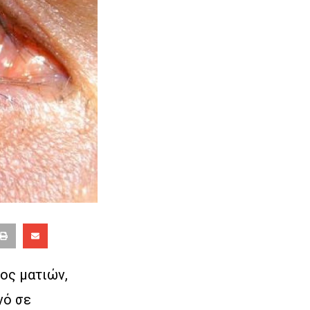
ος ματιών,
νό σε