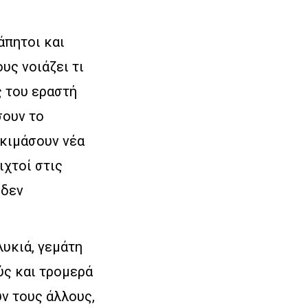
άπητοι και
υς νοιάζει τι
ς του εραστή
σουν το
οκιμάσουν νέα
ιχτοί στις
 δεν
λυκιά, γεμάτη
ύς και τρομερά
ύν τους άλλους,