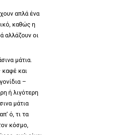
έχουν απλά ένα
νικό, καθώς η
ά αλλάζουν οι
σινα μάτια.
ς καφέ και
γονίδια –
ρη ή λιγότερη
σινα μάτια
π’ ό, τι τα
τον κόσμο,