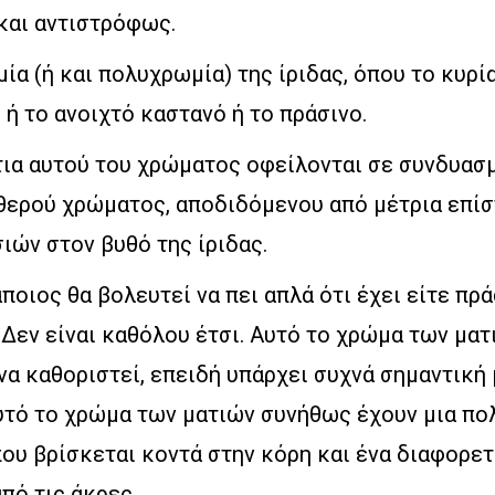
και αντιστρόφως.
ία (ή και πολυχρωμία) της ίριδας, όπου το κυρ
ι ή το ανοιχτό καστανό ή το πράσινο.
τια αυτού του χρώματος οφείλονται σε συνδυασ
θερού χρώματος, αποδιδόμενου από μέτρια επί
ιών στον βυθό της ίριδας.
ποιος θα βολευτεί να πει απλά ότι έχει είτε πρά
 Δεν είναι καθόλου έτσι. Αυτό το χρώμα των ματ
να καθοριστεί, επειδή υπάρχει συχνά σημαντική 
υτό το χρώμα των ματιών συνήθως έχουν μια πο
ου βρίσκεται κοντά στην κόρη και ένα διαφορε
πό τις άκρες.