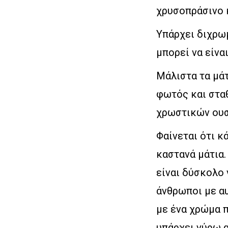
χρυσοπράσινο 
Υπάρχει διχρωμ
μπορεί να είνα
Μάλιστα τα μά
φωτός και στα
χρωστικών ουσ
Φαίνεται ότι κά
καστανά μάτια.
είναι δύσκολο 
άνθρωποι με α
με ένα χρώμα π
υπάρχει γύρω α