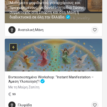
Μαθήματα ψηφιδωτού για αρχάριους και
προχωρημένους, με δυνατότητα δια ζώσης
συμμετοχής στη Σπάρτη και στη Μάνη ή
διαδικτυακά σε όλη την Ελλάδα.
Ανατολική Μάνη
Βιντεοσκοπημένο Workshop: “Instant Manifestation –
Άμεση Υλοποίηση”!
Με τη Μαίρη Ζαπίτη
99
Γλυφάδα