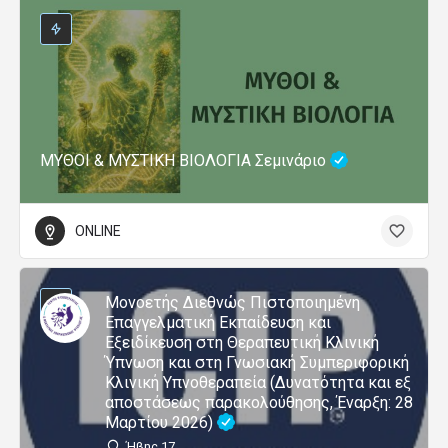
ΜΥΘΟΙ & ΜΥΣΤΙΚΗ ΒΙΟΛΟΓΙΑ Σεμινάριο
ONLINE
Μονοετής Διεθνώς Πιστοποιημένη
Επαγγελματική Εκπαίδευση και
Εξειδίκευση στη Θεραπευτική Κλινική
Ύπνωση και στη Γνωσιακή Συμπεριφορική
Κλινική Υπνοθεραπεία (Δυνατότητα και εξ
αποστάσεως παρακολούθησης, Έναρξη: 28
Μαρτίου 2026)
Ήβης 17