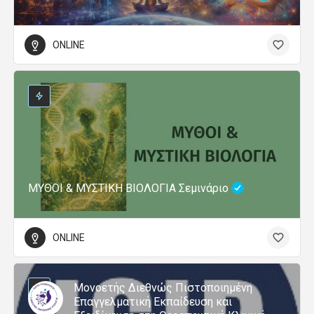
ONLINE
ΜΥΘΟΙ & ΜΥΣΤΙΚΗ ΒΙΟΛΟΓΙΑ Σεμινάριο
ONLINE
Μονοετής Διεθνώς Πιστοποιημένη
Επαγγελματική Εκπαίδευση και