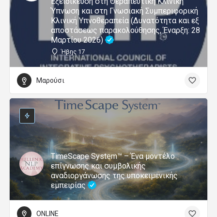
Εξειδίκευση στη Θεραπευτική Κλινική
Ύπνωση και στη Γνωσιακή Συμπεριφορική
Κλινική Υπνοθεραπεία (Δυνατότητα και εξ
αποστάσεως παρακολούθησης, Έναρξη: 28
Μαρτίου 2026)
Ήβης 17
Μαρούσι
TimeScape System™ – Ένα μοντέλο
επίγνωσης και συμβολικής
αναδιοργάνωσης της υποκειμενικής
εμπειρίας
ONLINE