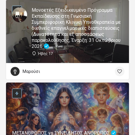
Μονοετές Εξειδικευμένο Πρόγραμμα
Εκπαίδευσης στη Γνωσιακή
Συμπεριφορική Κλινική Υπνοθεραπεία με
διεθνείς επαγγελματικές διαπιστεύσεις
(Δυνατότητα και εξ αποστάσεως
παρακολούθησης, Έναρξη: 31 Οκτώβριου
2026
Ήβης 17
Μαρούσι
ΜΕΤΑΝΘΡΩΠΟΣ vs ΣΥΝΕΙΔΗΤΟΣ ΑΝΘΡΩΠΟΣ