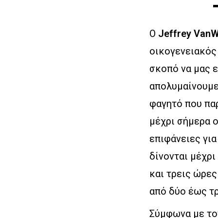
O
Jeffrey Van
οικογενειακός 
σκοπό να μας ε
απολυμαίνουμε
φαγητό που πα
μέχρι σήμερα 
επιφάνειες για
δίνονται μέχρι
και τρεις ώρες
από δύο έως τρ
Σύμφωνα με το