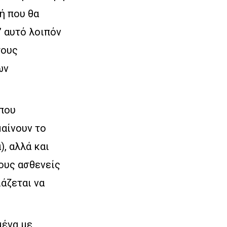
ή που θα
’ αυτό λοιπόν
τους
ων
 που
μαίνουν το
, αλλά και
ους ασθενείς
άζεται να
μένα με