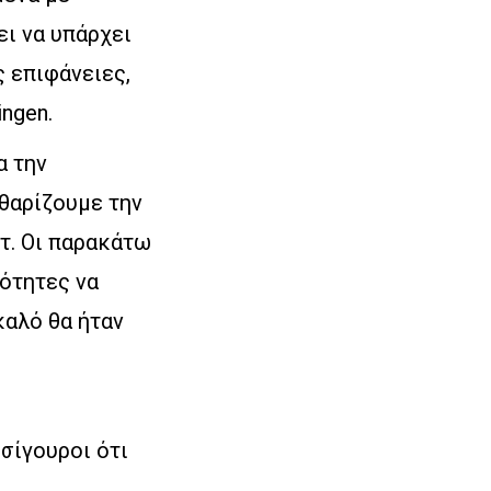
ι να υπάρχει
 επιφάνειες,
ngen.
α την
θαρίζουμε την
τ. Οι παρακάτω
ότητες να
καλό θα ήταν
σίγουροι ότι