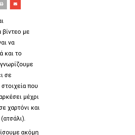
αι
 βίντεο με
αι να
ά και το
 γνωρίζουμε
ι σε
 στοιχεία που
ιαρκέσει μέχρι
σε χαρτόνι και
(ατσάλι).
πίσουμε ακόμη