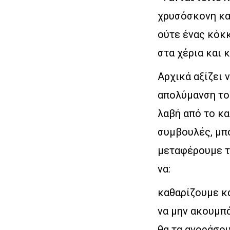
χρυσόσκονη κα
ούτε ένας κόκκ
στα χέρια και 
Αρχικά αξίζει 
απολύμανση το
λαβή από το κ
συμβουλές, μπ
μεταφέρουμε το
να:
καθαρίζουμε κα
να μην ακουμπά
θα τα αγοράσο