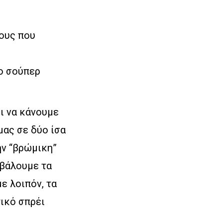
νους που
το σούπερ
ει να κάνουμε
μας σε δύο ίσα
ην “βρώμικη”
 βάλουμε τα
ε λοιπόν, τα
τικό σπρέι