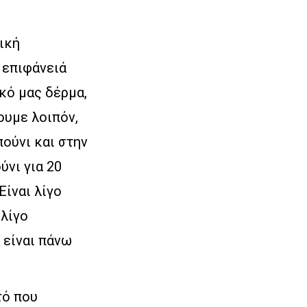
ική
 επιφάνειά
κό μας δέρμα,
ουμε λοιπόν,
πούνι και στην
ύνι για 20
Είναι λίγο
 λίγο
 είναι πάνω
τό που