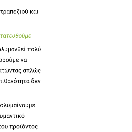
 τραπεζιού και
στατευθούμε
πολυμανθεί πολύ
πορούμε να
ρατώντας απλώς
πιθανότητα δεν
απολυμαίνουμε
λυμαντικό
 του προϊόντος