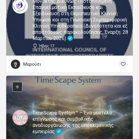
Μονοετής Διεθνώς Πιστοποιημένη
Επαγγελματική Εκπαίδευση και
Εξειδίκευση στη Θεραπευτική Κλινική
Ύπνωση και στη Γνωσιακή Συμπεριφορική
Κλινική Υπνοθεραπεία (Δυνατότητα και εξ
αποστάσεως παρακολούθησης, Έναρξη: 28
Μαρτίου 2026)
Ήβης 17
Μαρούσι
TimeScape System™ – Ένα μοντέλο
επίγνωσης και συμβολικής
αναδιοργάνωσης της υποκειμενικής
εμπειρίας