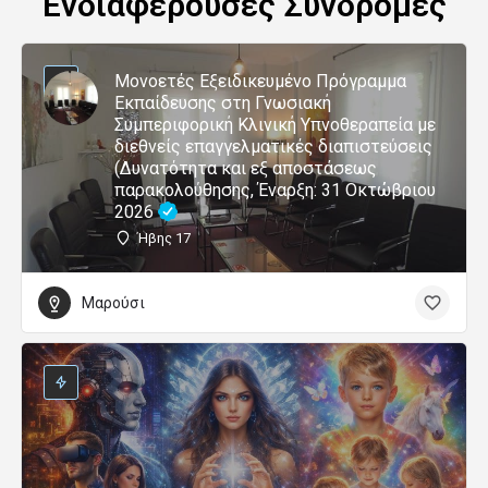
Ενδιαφέρουσες Συνδρομές
Μονοετές Εξειδικευμένο Πρόγραμμα
Εκπαίδευσης στη Γνωσιακή
Συμπεριφορική Κλινική Υπνοθεραπεία με
διεθνείς επαγγελματικές διαπιστεύσεις
(Δυνατότητα και εξ αποστάσεως
παρακολούθησης, Έναρξη: 31 Οκτώβριου
2026
Ήβης 17
Μαρούσι