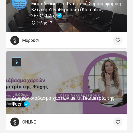
Εκπαίδευση στη Γνωσιακή Συμπεριφορική
Κλινική Υπνοθεραπεία (Και online,
28/3/2026)
Ήβης 17
Μαρούσι
Δωρεάν διάβασμα χαρτών με τη Γεωμετρία της
Ψυχή
ONLINE