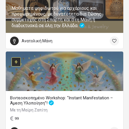
Μαθήματα ψηφιδωτού για αρχάριους και
προχωρημένους, με δυνατότητα δια ζώσης
συμμετοχής στη Σπάρτη και στη Μάνη ή
διαδικτυακά σε όλη την Ελλάδα.
Ανατολική Μάνη
Βιντεοσκοπημένο Workshop: “Instant Manifestation –
Άμεση Υλοποίηση”!
Με τη Μαίρη Ζαπίτη
99