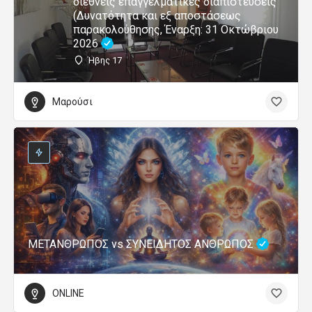
διεθνείς επαγγελματικές διαπιστεύσεις
(Δυνατότητα και εξ αποστάσεως
παρακολούθησης, Έναρξη: 31 Οκτώβριου
2026
Ήβης 17
Μαρούσι
ΜΕΤΑΝΘΡΩΠΟΣ vs ΣΥΝΕΙΔΗΤΟΣ ΑΝΘΡΩΠΟΣ
ONLINE