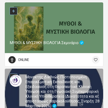
ΜΥΘΟΙ & ΜΥΣΤΙΚΗ ΒΙΟΛΟΓΙΑ Σεμινάριο
ONLINE
Μονοετής Διεθνώς Πιστοποιημένη
Επαγγελματική Εκπαίδευση και
Εξειδίκευση στη Θεραπευτική Κλινική
Ύπνωση και στη Γνωσιακή Συμπεριφορική
Κλινική Υπνοθεραπεία (Δυνατότητα και εξ
αποστάσεως παρακολούθησης, Έναρξη: 28
Μαρτίου 2026)