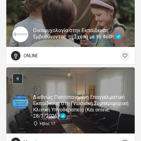
Οικοψυχολογία στην Εκπαίδευση:
Εμβαθύνοντας τη Σχέση με τη Φύση
ONLINE
Διεθνώς Πιστοποιημένη Επαγγελματική
Εκπαίδευση στη Γνωσιακή Συμπεριφορική
Κλινική Υπνοθεραπεία (Και online,
28/3/2026)
Ήβης 17