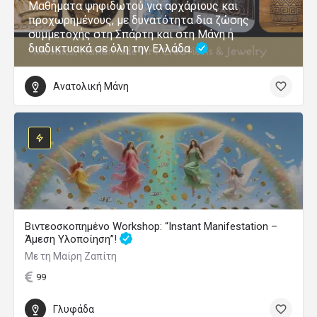
Μαθήματα ψηφιδωτού για αρχάριους και
προχωρημένους, με δυνατότητα δια ζώσης
συμμετοχής στη Σπάρτη και στη Μάνη ή
διαδικτυακά σε όλη την Ελλάδα.
Ανατολική Μάνη
Βιντεοσκοπημένο Workshop: “Instant Manifestation –
Άμεση Υλοποίηση”!
Με τη Μαίρη Ζαπίτη
99
Γλυφάδα