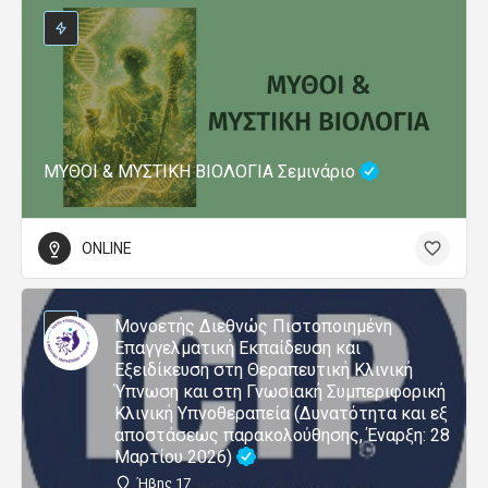
ΜΥΘΟΙ & ΜΥΣΤΙΚΗ ΒΙΟΛΟΓΙΑ Σεμινάριο
ONLINE
Μονοετής Διεθνώς Πιστοποιημένη
Επαγγελματική Εκπαίδευση και
Εξειδίκευση στη Θεραπευτική Κλινική
Ύπνωση και στη Γνωσιακή Συμπεριφορική
Κλινική Υπνοθεραπεία (Δυνατότητα και εξ
αποστάσεως παρακολούθησης, Έναρξη: 28
Μαρτίου 2026)
Ήβης 17