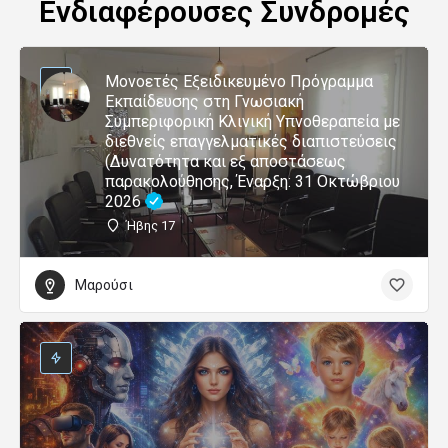
Ενδιαφέρουσες Συνδρομές
Μονοετές Εξειδικευμένο Πρόγραμμα
Εκπαίδευσης στη Γνωσιακή
Συμπεριφορική Κλινική Υπνοθεραπεία με
διεθνείς επαγγελματικές διαπιστεύσεις
(Δυνατότητα και εξ αποστάσεως
παρακολούθησης, Έναρξη: 31 Οκτώβριου
2026
Ήβης 17
Μαρούσι