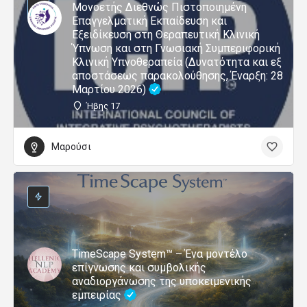
Μονοετής Διεθνώς Πιστοποιημένη
Επαγγελματική Εκπαίδευση και
Εξειδίκευση στη Θεραπευτική Κλινική
Ύπνωση και στη Γνωσιακή Συμπεριφορική
Κλινική Υπνοθεραπεία (Δυνατότητα και εξ
αποστάσεως παρακολούθησης, Έναρξη: 28
Μαρτίου 2026)
Ήβης 17
Μαρούσι
TimeScape System™ – Ένα μοντέλο
επίγνωσης και συμβολικής
αναδιοργάνωσης της υποκειμενικής
εμπειρίας