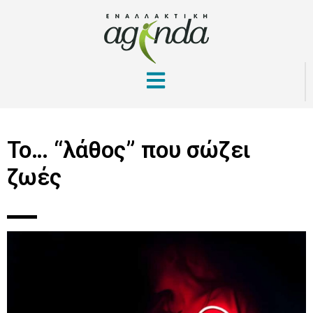
Το… “λάθος” που σώζει
ζωές