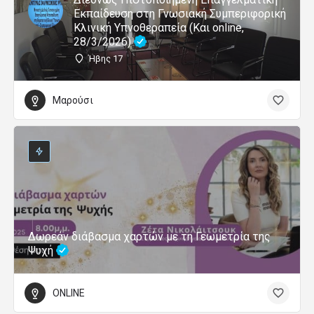
Εκπαίδευση στη Γνωσιακή Συμπεριφορική
Κλινική Υπνοθεραπεία (Και online,
28/3/2026)
Ήβης 17
Μαρούσι
Δωρεάν διάβασμα χαρτών με τη Γεωμετρία της
Ψυχή
ONLINE