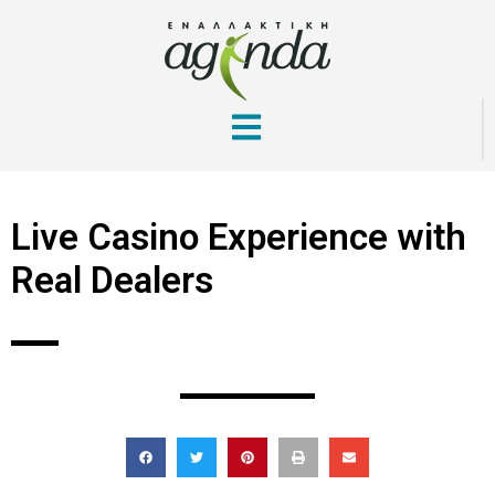
Live Casino Experience with
Real Dealers