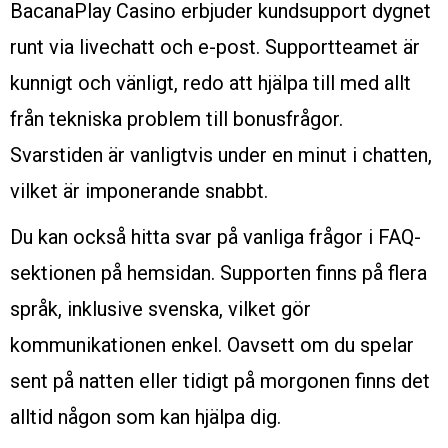
BacanaPlay Casino erbjuder kundsupport dygnet
runt via livechatt och e-post. Supportteamet är
kunnigt och vänligt, redo att hjälpa till med allt
från tekniska problem till bonusfrågor.
Svarstiden är vanligtvis under en minut i chatten,
vilket är imponerande snabbt.
Du kan också hitta svar på vanliga frågor i FAQ-
sektionen på hemsidan. Supporten finns på flera
språk, inklusive svenska, vilket gör
kommunikationen enkel. Oavsett om du spelar
sent på natten eller tidigt på morgonen finns det
alltid någon som kan hjälpa dig.