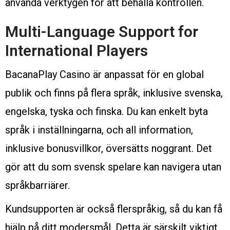
använda verktygen för att behålla kontrollen.
Multi-Language Support for
International Players
BacanaPlay Casino är anpassat för en global
publik och finns på flera språk, inklusive svenska,
engelska, tyska och finska. Du kan enkelt byta
språk i inställningarna, och all information,
inklusive bonusvillkor, översätts noggrant. Det
gör att du som svensk spelare kan navigera utan
språkbarriärer.
Kundsupporten är också flerspråkig, så du kan få
hjälp på ditt modersmål. Detta är särskilt viktigt