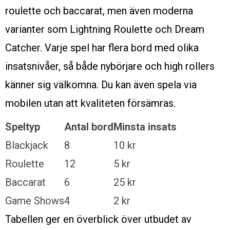
roulette och baccarat, men även moderna
varianter som Lightning Roulette och Dream
Catcher. Varje spel har flera bord med olika
insatsnivåer, så både nybörjare och high rollers
känner sig välkomna. Du kan även spela via
mobilen utan att kvaliteten försämras.
Speltyp
Antal bord
Minsta insats
Blackjack
8
10 kr
Roulette
12
5 kr
Baccarat
6
25 kr
Game Shows
4
2 kr
Tabellen ger en överblick över utbudet av