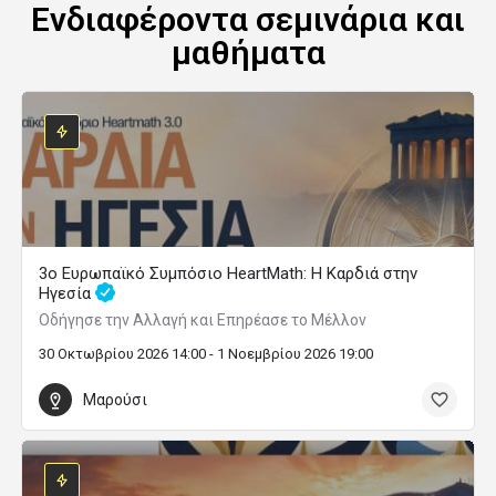
Ενδιαφέροντα σεμινάρια και
μαθήματα
3ο Ευρωπαϊκό Συμπόσιο HeartMath: Η Καρδιά στην
Ηγεσία
Οδήγησε την Αλλαγή και Επηρέασε το Μέλλον
30 Οκτωβρίου 2026 14:00 - 1 Νοεμβρίου 2026 19:00
Μαρούσι