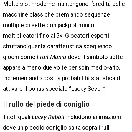
Molte slot moderne mantengono l’eredità delle
macchine classiche premiando sequenze
multiple di sette con jackpot mini o
moltiplicatori fino al 5×​. Giocatori esperti
sfruttano questa caratteristica scegliendo
giochi come
Fruit Mania
dove il simbolo sette
appare almeno due volte per spin medio‑alto,
incrementando così la probabilità statistica di
attivare il bonus speciale “Lucky Seven”.
Il rullo del piede di coniglio
Titoli quali
Lucky Rabbit
includono animazioni
dove un piccolo coniglio salta sopra i rulli