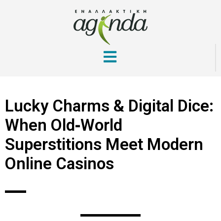
Lucky Charms & Digital Dice:
When Old‑World
Superstitions Meet Modern
Online Casinos