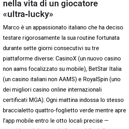
nella vita di un giocatore
«ultra‑lucky»
Marco è un appassionato italiano che ha deciso
testare rigorosamente la sua routine fortunata
durante sette giorni consecutivi su tre
piattaforme diverse: CasinoX (un nuovo casino
non aams focalizzato su mobile), BetStar Italia
(un casino italiani non AAMS) e RoyalSpin (uno
dei migliori casino online internazionali
certificati MGA). Ogni mattina indossa lo stesso
braccialetto quattro-foglietto verde mentre apre
l’app mobile entro le otto locali precise —