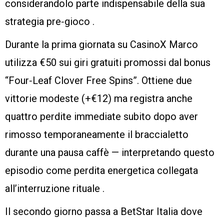
considerandolo parte indispensabile della sua
strategia pre‑gioco .
Durante la prima giornata su CasinoX Marco
utilizza €50 sui giri gratuiti promossi dal bonus
“Four‑Leaf Clover Free Spins”. Ottiene due
vittorie modeste (+€12) ma registra anche
quattro perdite immediate subito dopo aver
rimosso temporaneamente il braccialetto
durante una pausa caffè — interpretando questo
episodio come perdita energetica collegata
all’interruzione rituale .
Il secondo giorno passa a BetStar Italia dove