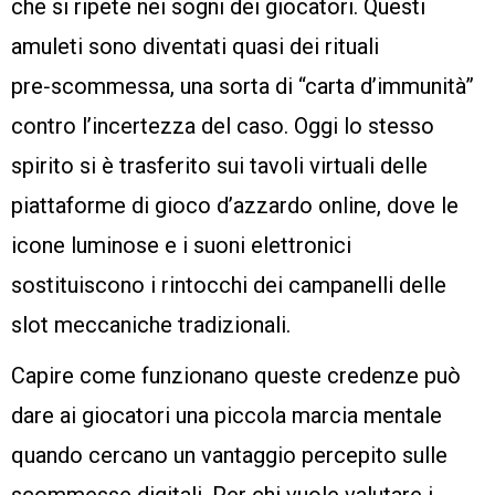
che si ripete nei sogni dei giocatori. Questi
amuleti sono diventati quasi dei rituali
pre‑scommessa, una sorta di “carta d’immunità”
contro l’incertezza del caso. Oggi lo stesso
spirito si è trasferito sui tavoli virtuali delle
piattaforme di gioco d’azzardo online, dove le
icone luminose e i suoni elettronici
sostituiscono i rintocchi dei campanelli delle
slot meccaniche tradizionali.
Capire come funzionano queste credenze può
dare ai giocatori una piccola marcia mentale
quando cercano un vantaggio percepito sulle