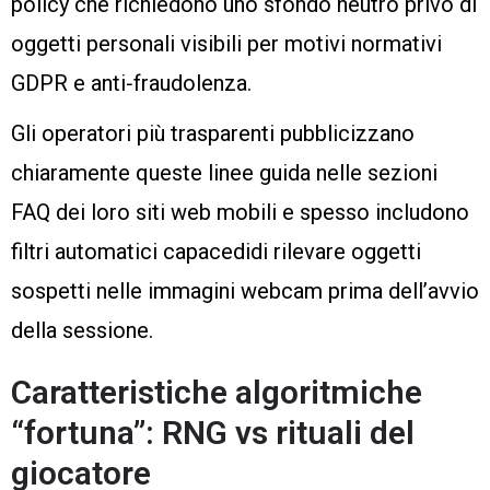
policy che richiedono uno sfondo neutro privo di
oggetti personali visibili per motivi normativi
GDPR e anti‑fraudolenza.
Gli operatori più trasparenti pubblicizzano
chiaramente queste linee guida nelle sezioni
FAQ dei loro siti web mobili e spesso includono
filtri automatici capace​di​di rilevare oggetti
sospetti nelle immagini webcam prima dell’avvio
della sessione.
Caratteristiche algoritmiche
“fortuna”: RNG vs rituali del
giocatore