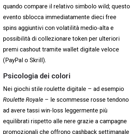
quando compare il relativo simbolo wild; questo
evento sblocca immediatamente dieci free
spins aggiuntivi con volatilità medio‑alta e
possibilità di collezionare token per ulteriori
premi cashout tramite wallet digitale veloce
(PayPal o Skrill).
Psicologia dei colori
Nei giochi stile roulette digitale – ad esempio
Roulette Royale
– le scommesse rosse tendono
ad avere tassi win‑loss leggermente più
equilibrati rispetto alle nere grazie a campagne
promozionali che offrono cashback settimanale