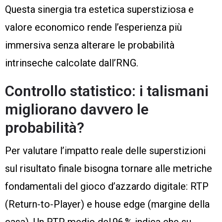
Questa sinergia tra estetica superstiziosa e
valore economico rende l’esperienza più
immersiva senza alterare le probabilità
intrinseche calcolate dall’RNG.
Controllo statistico: i talismani
migliorano davvero le
probabilità?
Per valutare l’impatto reale delle superstizioni
sul risultato finale bisogna tornare alle metriche
fondamentali del gioco d’azzardo digitale: RTP
(Return‑to‑Player) e house edge (margine della