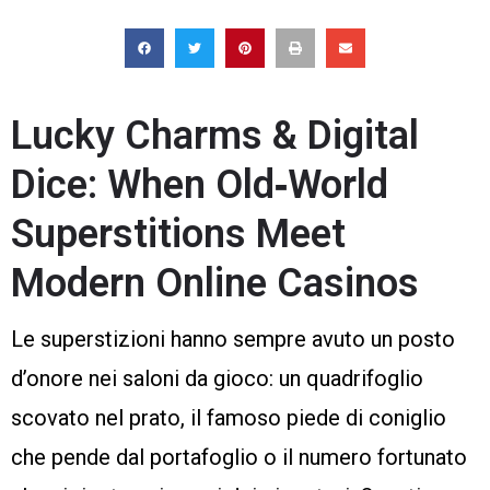
Lucky Charms & Digital
Dice: When Old‑World
Superstitions Meet
Modern Online Casinos
Le superstizioni hanno sempre avuto un posto
d’onore nei saloni da gioco: un quadrifoglio
scovato nel prato, il famoso piede di coniglio
che pende dal portafoglio o il numero fortunato