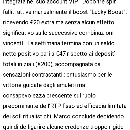
integrata nel suo account VIP . Dopo tre spin
falliti attiva manualmente il boost “Lucky Boost”,
ricevendo €20 extra ma senza alcun effetto
significativo sulle successive combinazioni
vincentI . La settimana termina con un saldo
netto positivo pari a €47 rispetto ai depositì
totali iniziali (€200), accompagnata da
sensazioni contrastanti : entusiasmo per le
vittorie guidate dagli amuleti ma
consapevolezza crescente sul ruolo
predominante dell’RTP fisso ed efficacia limitata
dei soli ritual​ist​ic​hi​. Marco conclude decidendo
quindi de­lli­ga­ri­re alcune credenze troppo rigide