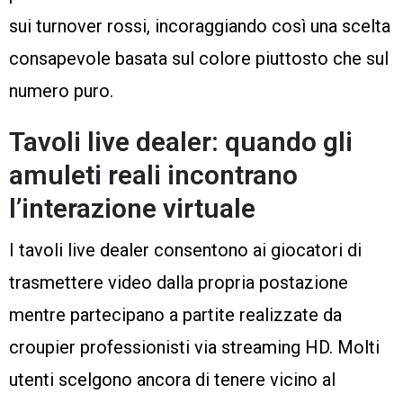
sui turnover rossi, incoraggiando così una scelta
consapevole basata sul colore piuttosto che sul
numero puro.
Tavoli live dealer: quando gli
amuleti reali incontrano
l’interazione virtuale
I tavoli live dealer consentono ai giocatori di
trasmettere video dalla propria postazione
mentre partecipano a partite realizzate da
croupier professionisti via streaming HD. Molti
utenti scelgono ancora di tenere vicino al