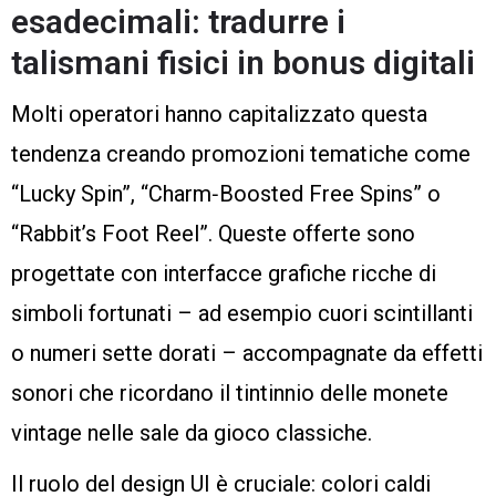
esadecimali: tradurre i
talismani fisici in bonus digitali
Molti operatori hanno capitalizzato questa
tendenza creando promozioni tematiche come
“Lucky Spin”, “Charm‑Boosted Free Spins” o
“Rabbit’s Foot Reel”. Queste offerte sono
progettate con interfacce grafiche ricche di
simboli fortunati – ad esempio cuori scintillanti
o numeri sette dorati – accompagnate da effetti
sonori che ricordano il tintinnio delle monete
vintage nelle sale da gioco classiche.
Il ruolo del design UI è cruciale: colori caldi