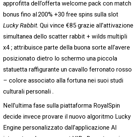
approfitta dell’offerta welcome pack con match
bonus fino al 200% +30 free spins sulla slot
Lucky Rabbit
. Qui vince €85 grazie all’attivazione
simultanea dello scatter rabbit + wilds multipli
x4 ; attribuisce parte della buona sorte all’avere
posizionato dietro lo schermo una piccola
statuetta raffigurante un cavallo ferronato rosso
– colore associato alla fortuna nei suoi studi
culturali personali .
Nell’ultima fase sulla piattaforma RoyalSpin
decide invece provare il nuovo algoritmo Lucky
Engine personalizzato dall’applicazione AI