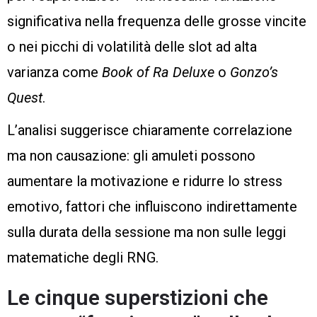
significativa nella frequenza delle grosse vincite
o nei picchi di volatilità delle slot ad alta
varianza come
Book of Ra Deluxe
o
Gonzo’s
Quest
.
L’analisi suggerisce chiaramente correlazione
ma non causazione: gli amuleti possono
aumentare la motivazione e ridurre lo stress
emotivo, fattori che influiscono indirettamente
sulla durata della sessione ma non sulle leggi
matematiche degli RNG.
Le cinque superstizioni che