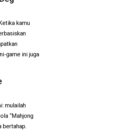
 Ketika kamu
erbasiskan
apatkan
i‑game ini juga
e
i: mulailah
pola “Mahjong
a bertahap.