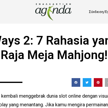
Σύνδεση/Ε
ys 2: 7 Rahasia yan
 Raja Meja Mahjong!
kembali menggebrak dunia slot online dengan visua
lay yang menantang. Jika kamu mengira permainan 