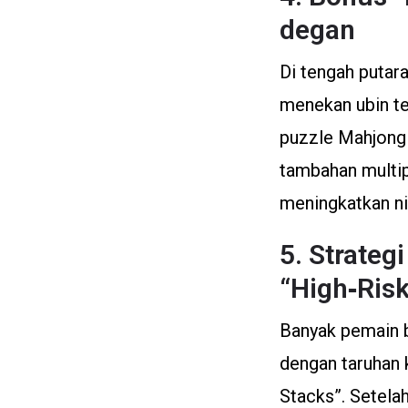
degan
Di tengah putar
menekan ubin t
puzzle Mahjong 
tambahan multip
meningkatkan ni
5. Strateg
“High‑Risk
Banyak pemain ba
dengan taruhan 
Stacks”. Setela