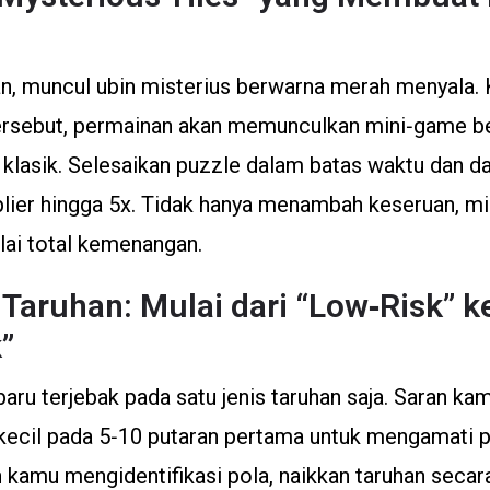
an, muncul ubin misterius berwarna merah menyala.
ersebut, permainan akan memunculkan mini‑game b
klasik. Selesaikan puzzle dalam batas waktu dan d
lier hingga 5x. Tidak hanya menambah keseruan, min
lai total kemenangan.
i Taruhan: Mulai dari “Low‑Risk” k
”
ru terjebak pada satu jenis taruhan saja. Saran kam
kecil pada 5‑10 putaran pertama untuk mengamati 
h kamu mengidentifikasi pola, naikkan taruhan secar