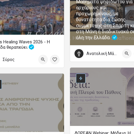
Μαθήματα ψηφιδωτού για
αρχάριους και
προχωρημένους, με
δυνατότητα δια ζώσης
συμμετοχής στη Σπάρτη κ
στη Μάνη ή διαδικτυακά σ
όλη την Ελλάδα.
s Healing Waves 2026 - Η
άδα θεραπεύει
Ανατολική Μάνη
Το μεγάλο φεστιβάλ ψυχικής υγείας επιστρέφει
Σύρος
τωβρίου 2026 09:00 - 4 Οκτωβρίου 2026 22:00
ΔΩΡΕΑΝ Webinar: Μήδεια: Η