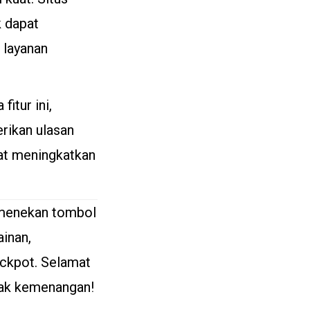
 dapat
 layanan
itur ini,
erikan ulasan
at meningkatkan
r menekan tombol
inan,
ckpot. Selamat
ak kemenangan!