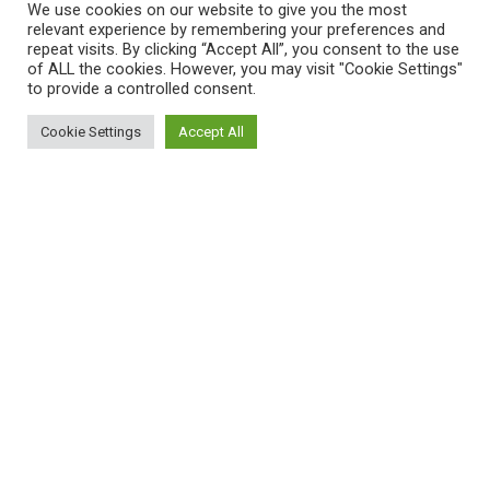
We use cookies on our website to give you the most
relevant experience by remembering your preferences and
repeat visits. By clicking “Accept All”, you consent to the use
of ALL the cookies. However, you may visit "Cookie Settings"
to provide a controlled consent.
Cookie Settings
Accept All
ΠΛΗΡΟΦΟΡΙΕΣ
Πώς λειτουργεί η Εναλλακτική Ατζέντα
Πώς μπορώ να εγγραφώ;
Πώς διαφέρουν οι καταχωρήσεις;
Πώς μπορώ να γραφτώ σε μια εκδήλωση;