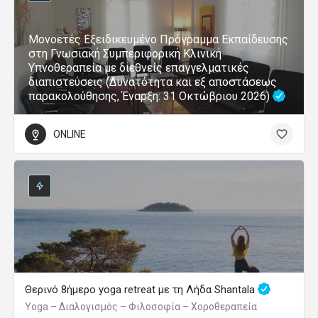
Μονοετές Εξειδικευμένο Πρόγραμμα Εκπαίδευσης
στη Γνωσιακή Συμπεριφορική Κλινική
Υπνοθεραπεία με διεθνείς επαγγελματικές
διαπιστεύσεις (Δυνατότητα και εξ αποστάσεως
παρακολούθησης, Έναρξη: 31 Οκτώβριου 2026)
ONLINE
Θερινό 8ήμερο yoga retreat με τη Λήδα Shantala
Yoga – Διαλογισμός – Φιλοσοφία – Χοροθεραπεία