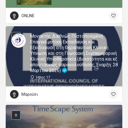
ONLINE
Μονοετής Διεθνώς Πιστοποιημένη
Επαγγελματική Εκπαίδευση και
Εξειδίκευση στη Θεραπευτική Κλινική
Ύπνωση και στη Γνωσιακή Συμπεριφορική
Κλινική Υπνοθεραπεία (Δυνατότητα και εξ
αποστάσεως παρακολούθησης, Έναρξη: 28
Μαρτίου 2026)
Ήβης 17
Μαρούσι