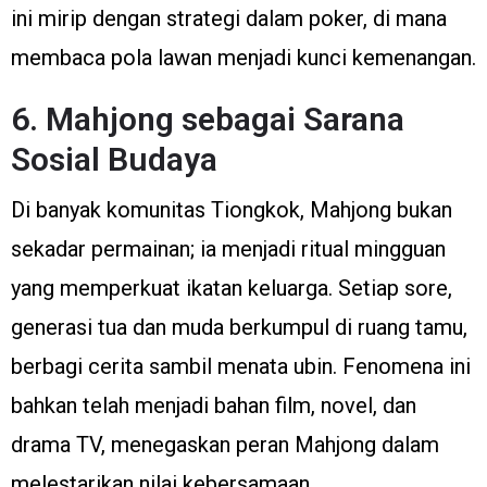
ini mirip dengan strategi dalam poker, di mana
membaca pola lawan menjadi kunci kemenangan.
6. Mahjong sebagai Sarana
Sosial Budaya
Di banyak komunitas Tiongkok, Mahjong bukan
sekadar permainan; ia menjadi ritual mingguan
yang memperkuat ikatan keluarga. Setiap sore,
generasi tua dan muda berkumpul di ruang tamu,
berbagi cerita sambil menata ubin. Fenomena ini
bahkan telah menjadi bahan film, novel, dan
drama TV, menegaskan peran Mahjong dalam
melestarikan nilai kebersamaan.