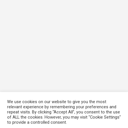
We use cookies on our website to give you the most
relevant experience by remembering your preferences and
repeat visits. By clicking “Accept All”, you consent to the use
of ALL the cookies. However, you may visit "Cookie Settings"
to provide a controlled consent.