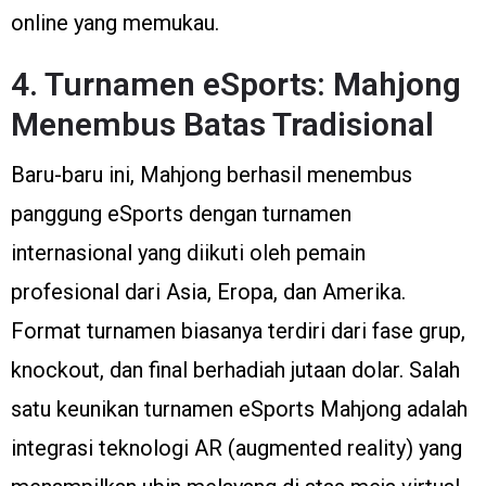
online yang memukau.
4. Turnamen eSports: Mahjong
Menembus Batas Tradisional
Baru-baru ini, Mahjong berhasil menembus
panggung eSports dengan turnamen
internasional yang diikuti oleh pemain
profesional dari Asia, Eropa, dan Amerika.
Format turnamen biasanya terdiri dari fase grup,
knockout, dan final berhadiah jutaan dolar. Salah
satu keunikan turnamen eSports Mahjong adalah
integrasi teknologi AR (augmented reality) yang