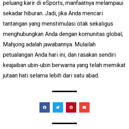
peluang karir di eSports, manfaatnya melampaui
sekadar hiburan. Jadi, jika Anda mencari
tantangan yang menstimulasi otak sekaligus
menghubungkan Anda dengan komunitas global,
Mahjong adalah jawabannya. Mulailah
petualangan Anda hari ini, dan rasakan sendiri
keajaiban ubin-ubin berwarna yang telah memikat
jutaan hati selama lebih dari satu abad.