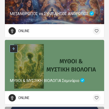
ΜΕΤΑΝΘΡΩΠΟΣ vs ΣΥΝΕΙΔΗΤΟΣ ΑΝΘΡΩΠΟΣ
ONLINE
ΜΥΘΟΙ & ΜΥΣΤΙΚΗ ΒΙΟΛΟΓΙΑ Σεμινάριο
ONLINE