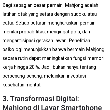
Bagi sebagian besar pemain, Mahjong adalah
latihan otak yang setara dengan sudoku atau
catur. Setiap putaran mengharuskan pemain
menilai probabilitas, mengingat pola, dan
mengantisipasi gerakan lawan. Penelitian
psikologi menunjukkan bahwa bermain Mahjong
secara rutin dapat meningkatkan fungsi memori
kerja hingga 20 %. Jadi, bukan hanya tentang
bersenang‑senang, melainkan investasi
kesehatan mental.
3. Transformasi Digital:
Mahjong di Layar Smartphone