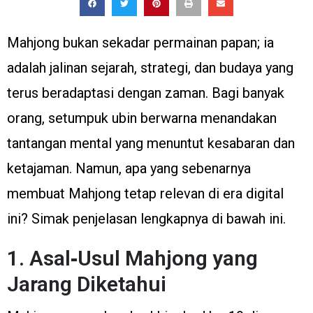
Mahjong bukan sekadar permainan papan; ia
adalah jalinan sejarah, strategi, dan budaya yang
terus beradaptasi dengan zaman. Bagi banyak
orang, setumpuk ubin berwarna menandakan
tantangan mental yang menuntut kesabaran dan
ketajaman. Namun, apa yang sebenarnya
membuat Mahjong tetap relevan di era digital
ini? Simak penjelasan lengkapnya di bawah ini.
1. Asal‑Usul Mahjong yang
Jarang Diketahui