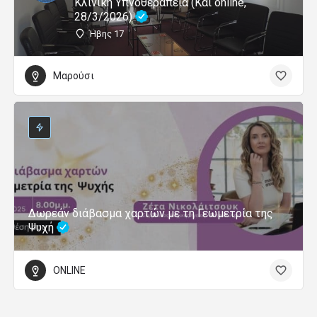
Κλινική Υπνοθεραπεία (Και online,
28/3/2026)
Ήβης 17
Μαρούσι
Δωρεάν διάβασμα χαρτών με τη Γεωμετρία της
Ψυχή
ONLINE