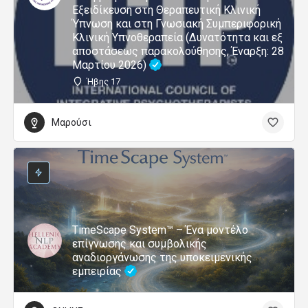
Εξειδίκευση στη Θεραπευτική Κλινική
Ύπνωση και στη Γνωσιακή Συμπεριφορική
Κλινική Υπνοθεραπεία (Δυνατότητα και εξ
αποστάσεως παρακολούθησης, Έναρξη: 28
Μαρτίου 2026)
Ήβης 17
Μαρούσι
TimeScape System™ – Ένα μοντέλο
επίγνωσης και συμβολικής
αναδιοργάνωσης της υποκειμενικής
εμπειρίας