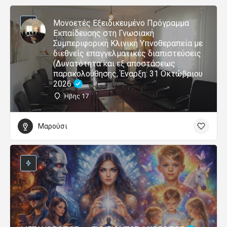
Μονοετές Εξειδικευμένο Πρόγραμμα
Εκπαίδευσης στη Γνωσιακή
Συμπεριφορική Κλινική Υπνοθεραπεία με
διεθνείς επαγγελματικές διαπιστεύσεις
(Δυνατότητα και εξ αποστάσεως
παρακολούθησης, Έναρξη: 31 Οκτώβριου
2026
Ήβης 17
Μαρούσι