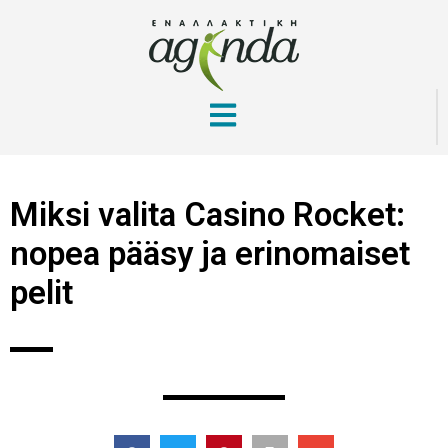
Miksi valita Casino Rocket:
nopea pääsy ja erinomaiset
pelit