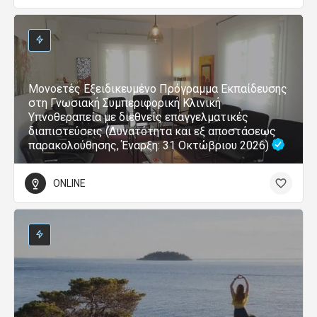
Μονοετές Εξειδικευμένο Πρόγραμμα Εκπαίδευσης
στη Γνωσιακή Συμπεριφορική Κλινική
Υπνοθεραπεία με διεθνείς επαγγελματικές
διαπιστεύσεις (Δυνατότητα και εξ αποστάσεως
παρακολούθησης, Έναρξη: 31 Οκτώβριου 2026)
ONLINE