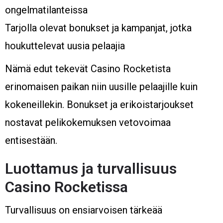
ongelmatilanteissa
Tarjolla olevat bonukset ja kampanjat, jotka
houkuttelevat uusia pelaajia
Nämä edut tekevät Casino Rocketista
erinomaisen paikan niin uusille pelaajille kuin
kokeneillekin. Bonukset ja erikoistarjoukset
nostavat pelikokemuksen vetovoimaa
entisestään.
Luottamus ja turvallisuus
Casino Rocketissa
Turvallisuus on ensiarvoisen tärkeää