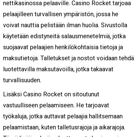
nettikasinossa pelaaville. Casino Rocket tarjoaa
pelaajilleen turvallisen ympäristön, jossa he
voivat nauttia pelistään ilman huolia. Sivustolla
käytetään edistyneitä salausmenetelmiä, jotka
suojaavat pelaajien henkilökohtaisia tietoja ja
maksutietoja. Talletukset ja nostot voidaan tehdä
luotettavilla maksutavoilla, jotka takaavat
turvallisuuden.
Lisäksi Casino Rocket on sitoutunut
vastuulliseen pelaamiseen. He tarjoavat
työkaluja, jotka auttavat pelaajia hallitsemaan
pelaamistaan, kuten talletusrajoja ja aikarajoja.