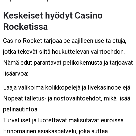
Keskeiset hyödyt Casino
Rocketissa
Casino Rocket tarjoaa pelaajilleen useita etuja,
jotka tekevät siitä houkuttelevan vaihtoehdon.
Nämä edut parantavat pelikokemusta ja tarjoavat
lisäarvoa:
Laaja valikoima kolikkopelejä ja livekasinopelejä
Nopeat talletus- ja nostovaihtoehdot, mikä lisää
pelinautintoa
Turvalliset ja luotettavat maksutavat euroissa
Erinomainen asiakaspalvelu, joka auttaa