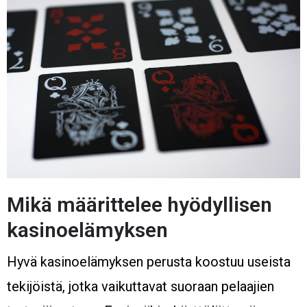
Mikä määrittelee hyödyllisen
kasinoelämyksen
Hyvä kasinoelämyksen perusta koostuu useista
tekijöistä, jotka vaikuttavat suoraan pelaajien