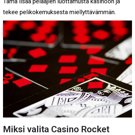
Tämä lisää pelaajien luottamusta kasinoon ja
tekee pelikokemuksesta miellyttävämmän.
Miksi valita Casino Rocket