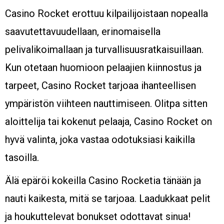
Casino Rocket erottuu kilpailijoistaan nopealla
saavutettavuudellaan, erinomaisella
pelivalikoimallaan ja turvallisuusratkaisuillaan.
Kun otetaan huomioon pelaajien kiinnostus ja
tarpeet, Casino Rocket tarjoaa ihanteellisen
ympäristön viihteen nauttimiseen. Olitpa sitten
aloittelija tai kokenut pelaaja, Casino Rocket on
hyvä valinta, joka vastaa odotuksiasi kaikilla
tasoilla.
Älä epäröi kokeilla Casino Rocketia tänään ja
nauti kaikesta, mitä se tarjoaa. Laadukkaat pelit
ja houkuttelevat bonukset odottavat sinua!