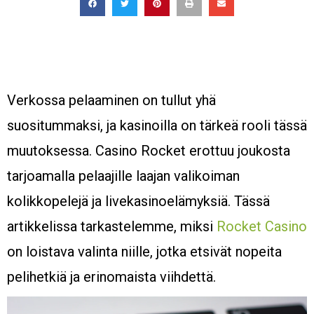
Verkossa pelaaminen on tullut yhä
suositummaksi, ja kasinoilla on tärkeä rooli tässä
muutoksessa. Casino Rocket erottuu joukosta
tarjoamalla pelaajille laajan valikoiman
kolikkopelejä ja livekasinoelämyksiä. Tässä
artikkelissa tarkastelemme, miksi
Rocket Casino
on loistava valinta niille, jotka etsivät nopeita
pelihetkiä ja erinomaista viihdettä.