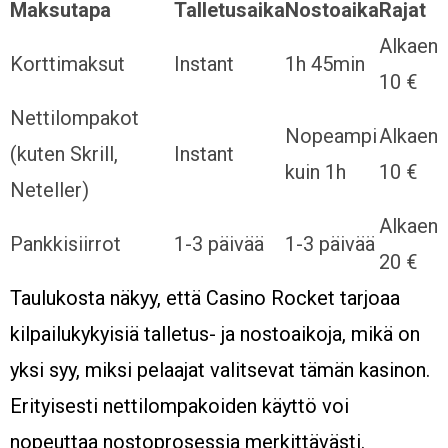
Maksutapa
Talletusaika
Nostoaika
Rajat
Alkaen
Korttimaksut
Instant
1h 45min
10 €
Nettilompakot
Nopeampi
Alkaen
(kuten Skrill,
Instant
kuin 1h
10 €
Neteller)
Alkaen
Pankkisiirrot
1-3 päivää
1-3 päivää
20 €
Taulukosta näkyy, että Casino Rocket tarjoaa
kilpailukykyisiä talletus- ja nostoaikoja, mikä on
yksi syy, miksi pelaajat valitsevat tämän kasinon.
Erityisesti nettilompakoiden käyttö voi
nopeuttaa nostoprosessia merkittävästi.