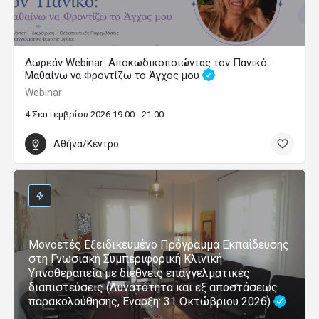
Δωρεάν Webinar: Αποκωδικοποιώντας τον Πανικό:
Μαθαίνω να Φροντίζω το Άγχος μου
Webinar
4 Σεπτεμβρίου 2026 19:00 - 21:00
Αθήνα/Κέντρο
Μονοετές Εξειδικευμένο Πρόγραμμα Εκπαίδευσης
στη Γνωσιακή Συμπεριφορική Κλινική
Υπνοθεραπεία με διεθνείς επαγγελματικές
διαπιστεύσεις (Δυνατότητα και εξ αποστάσεως
παρακολούθησης, Έναρξη: 31 Οκτώβριου 2026)