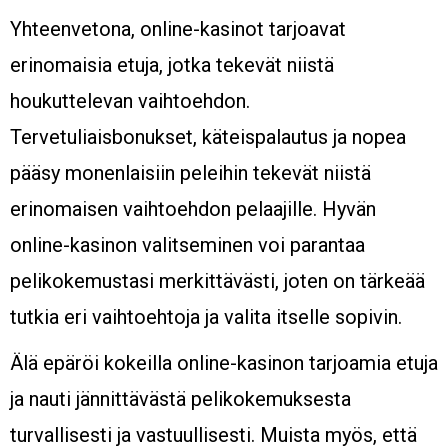
Yhteenvetona, online-kasinot tarjoavat
erinomaisia etuja, jotka tekevät niistä
houkuttelevan vaihtoehdon.
Tervetuliaisbonukset, käteispalautus ja nopea
pääsy monenlaisiin peleihin tekevät niistä
erinomaisen vaihtoehdon pelaajille. Hyvän
online-kasinon valitseminen voi parantaa
pelikokemustasi merkittävästi, joten on tärkeää
tutkia eri vaihtoehtoja ja valita itselle sopivin.
Älä epäröi kokeilla online-kasinon tarjoamia etuja
ja nauti jännittävästä pelikokemuksesta
turvallisesti ja vastuullisesti. Muista myös, että