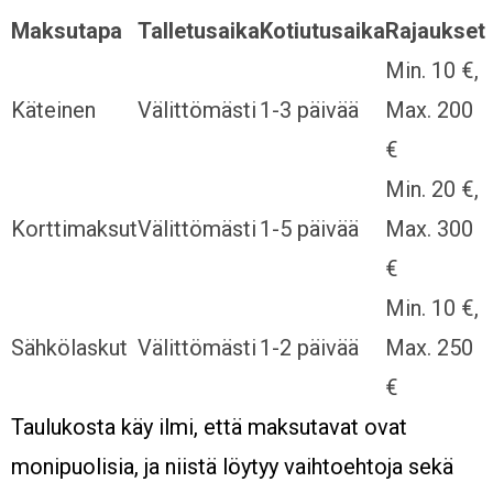
Maksutapa
Talletusaika
Kotiutusaika
Rajaukset
Min. 10 €,
Käteinen
Välittömästi
1-3 päivää
Max. 200
€
Min. 20 €,
Korttimaksut
Välittömästi
1-5 päivää
Max. 300
€
Min. 10 €,
Sähkölaskut
Välittömästi
1-2 päivää
Max. 250
€
Taulukosta käy ilmi, että maksutavat ovat
monipuolisia, ja niistä löytyy vaihtoehtoja sekä