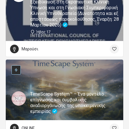
Εξειδίκευση στη Θεραπευτική Κλινική
Ύπνωση και στη Γνωσιακή Συμπεριφορική
Κλινική Υπνοθεραπεία (Δυνατότητα και εξ
αποστάσεως παρακολούθησης, Έναρξη: 28
Μαρτίου 2026)
Ήβης 17
Μαρούσι
TimeScape System™ – Ένα μοντέλο
επίγνωσης και συμβολικής
αναδιοργάνωσης της υποκειμενικής
εμπειρίας
ONLINE