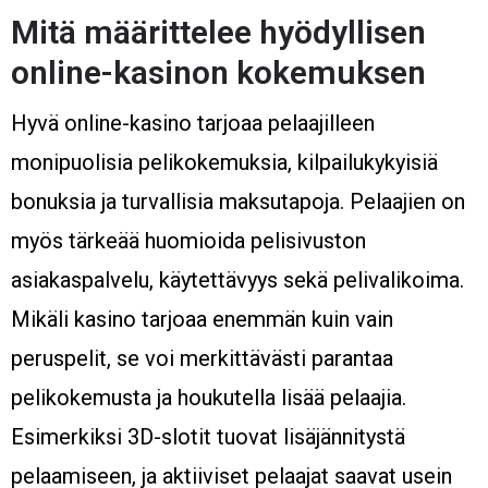
Mitä määrittelee hyödyllisen
online-kasinon kokemuksen
Hyvä online-kasino tarjoaa pelaajilleen
monipuolisia pelikokemuksia, kilpailukykyisiä
bonuksia ja turvallisia maksutapoja. Pelaajien on
myös tärkeää huomioida pelisivuston
asiakaspalvelu, käytettävyys sekä pelivalikoima.
Mikäli kasino tarjoaa enemmän kuin vain
peruspelit, se voi merkittävästi parantaa
pelikokemusta ja houkutella lisää pelaajia.
Esimerkiksi 3D-slotit tuovat lisäjännitystä
pelaamiseen, ja aktiiviset pelaajat saavat usein