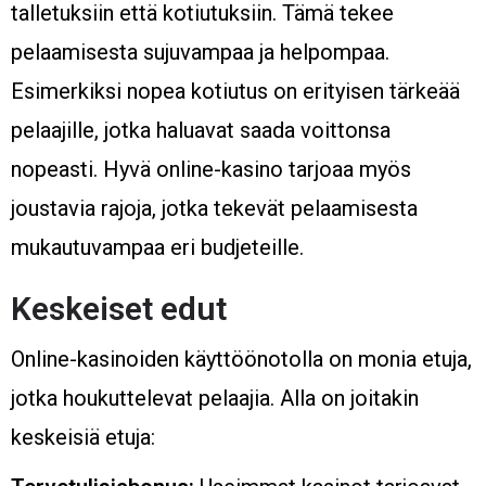
talletuksiin että kotiutuksiin. Tämä tekee
pelaamisesta sujuvampaa ja helpompaa.
Esimerkiksi nopea kotiutus on erityisen tärkeää
pelaajille, jotka haluavat saada voittonsa
nopeasti. Hyvä online-kasino tarjoaa myös
joustavia rajoja, jotka tekevät pelaamisesta
mukautuvampaa eri budjeteille.
Keskeiset edut
Online-kasinoiden käyttöönotolla on monia etuja,
jotka houkuttelevat pelaajia. Alla on joitakin
keskeisiä etuja: