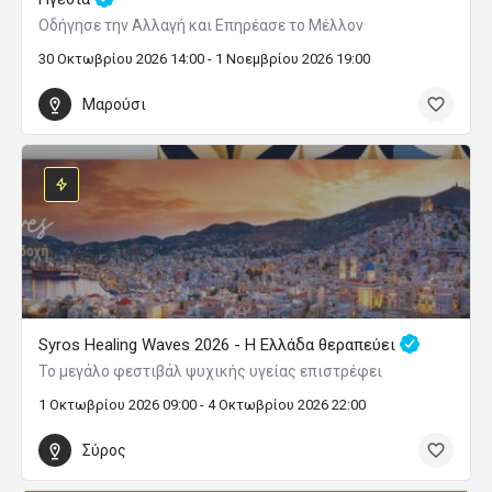
Οδήγησε την Αλλαγή και Επηρέασε το Μέλλον
30 Οκτωβρίου 2026 14:00 - 1 Νοεμβρίου 2026 19:00
Μαρούσι
Syros Healing Waves 2026 - Η Ελλάδα θεραπεύει
Το μεγάλο φεστιβάλ ψυχικής υγείας επιστρέφει
1 Οκτωβρίου 2026 09:00 - 4 Οκτωβρίου 2026 22:00
Σύρος