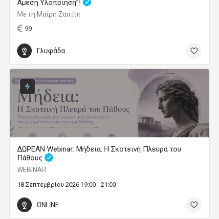
Άμεση Υλοποίηση”!
Με τη Μαίρη Ζαπίτη
99
Γλυφάδα
ΔΩΡΕΑΝ Webinar: Μήδεια: Η Σκοτεινή Πλευρά του
Πάθους
WEBINAR
18 Σεπτεμβρίου 2026 19:00 - 21:00
ONLINE