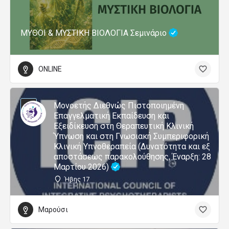
ΜΥΘΟΙ & ΜΥΣΤΙΚΗ ΒΙΟΛΟΓΙΑ Σεμινάριο
ONLINE
Μονοετής Διεθνώς Πιστοποιημένη
Επαγγελματική Εκπαίδευση και
Εξειδίκευση στη Θεραπευτική Κλινική
Ύπνωση και στη Γνωσιακή Συμπεριφορική
Κλινική Υπνοθεραπεία (Δυνατότητα και εξ
αποστάσεως παρακολούθησης, Έναρξη: 28
Μαρτίου 2026)
Ήβης 17
Μαρούσι