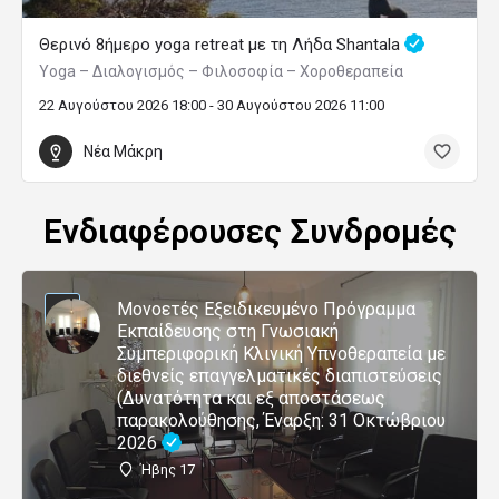
Θερινό 8ήμερο yoga retreat με τη Λήδα Shantala
Yoga – Διαλογισμός – Φιλοσοφία – Χοροθεραπεία
22 Αυγούστου 2026 18:00 - 30 Αυγούστου 2026 11:00
Νέα Μάκρη
Ενδιαφέρουσες Συνδρομές
Μονοετές Εξειδικευμένο Πρόγραμμα
Εκπαίδευσης στη Γνωσιακή
Συμπεριφορική Κλινική Υπνοθεραπεία με
διεθνείς επαγγελματικές διαπιστεύσεις
(Δυνατότητα και εξ αποστάσεως
παρακολούθησης, Έναρξη: 31 Οκτώβριου
2026
Ήβης 17