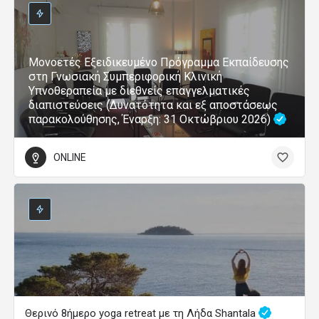
Μονοετές Εξειδικευμένο Πρόγραμμα Εκπαίδευσης
στη Γνωσιακή Συμπεριφορική Κλινική
Υπνοθεραπεία με διεθνείς επαγγελματικές
διαπιστεύσεις (Δυνατότητα και εξ αποστάσεως
παρακολούθησης, Έναρξη: 31 Οκτώβριου 2026)
ONLINE
Θερινό 8ήμερο yoga retreat με τη Λήδα Shantala