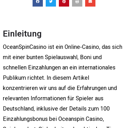
Einleitung
OceanSpinCasino ist ein Online-Casino‚ das sich
mit einer bunten Spielauswahl‚ Boni und
schnellen Einzahlungen an ein internationales
Publikum richtet. In diesem Artikel
konzentrieren wir uns auf die Erfahrungen und
relevanten Informationen für Spieler aus
Deutschland‚ inklusive der Details zum 100
Einzahlungsbonus bei Oceanspin Casino‚