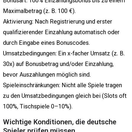
Bonusart: 100% Einzahlungsbonus bis zu einem
Maximalbetrag (z. B. 100 €).
Aktivierung: Nach Registrierung und erster
qualifizierender Einzahlung automatisch oder
durch Eingabe eines Bonuscodes.
Umsatzbedingungen: Ein x-facher Umsatz (z. B.
30x) auf Bonusbetrag und/oder Einzahlung‚
bevor Auszahlungen möglich sind.
Spieleinschränkungen: Nicht alle Spiele tragen
zu den Umsatzbedingungen gleich bei (Slots oft
100%‚ Tischspiele 0–10%).
Wichtige Konditionen‚ die deutsche
Spieler prüfen müssen