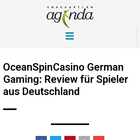
OceanSpinCasino German
Gaming: Review für Spieler
aus Deutschland