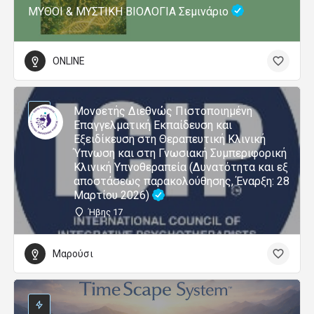
ΜΥΘΟΙ & ΜΥΣΤΙΚΗ ΒΙΟΛΟΓΙΑ Σεμινάριο
ONLINE
Μονοετής Διεθνώς Πιστοποιημένη
Επαγγελματική Εκπαίδευση και
Εξειδίκευση στη Θεραπευτική Κλινική
Ύπνωση και στη Γνωσιακή Συμπεριφορική
Κλινική Υπνοθεραπεία (Δυνατότητα και εξ
αποστάσεως παρακολούθησης, Έναρξη: 28
Μαρτίου 2026)
Ήβης 17
Μαρούσι