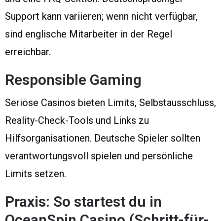
Support kann variieren; wenn nicht verfügbar‚
sind englische Mitarbeiter in der Regel
erreichbar.
Responsible Gaming
Seriöse Casinos bieten Limits‚ Selbstausschluss‚
Reality-Check-Tools und Links zu
Hilfsorganisationen. Deutsche Spieler sollten
verantwortungsvoll spielen und persönliche
Limits setzen.
Praxis: So startest du in
OceanSpin Casino (Schritt-für-