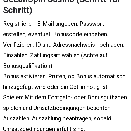
Schritt)
Registrieren: E-Mail angeben‚ Passwort
erstellen‚ eventuell Bonuscode eingeben.
Verifizieren: ID und Adressnachweis hochladen.
Einzahlen: Zahlungsart wählen (Achte auf
Bonusqualifikation).
Bonus aktivieren: Prüfen‚ ob Bonus automatisch
hinzugefügt wird oder ein Opt-in nötig ist.
Spielen: Mit dem Echtgeld- oder Bonusguthaben
spielen und Umsatzbedingungen beachten.
Auszahlen: Auszahlung beantragen‚ sobald
Umsatzbedingungen erfüllt sind.