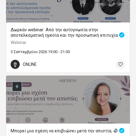
Δωρεάν webinar: Από την αυτογνωσία στην
αποτελεσματική ηγεσία και την προσωπική επιτυχία
Webinar
3 Σεπτεμβρίου 2026 19:00 - 21:00
ONLINE
Μπορεί μια σχέση να επιβιώσει μετά την απιστία; 🥀