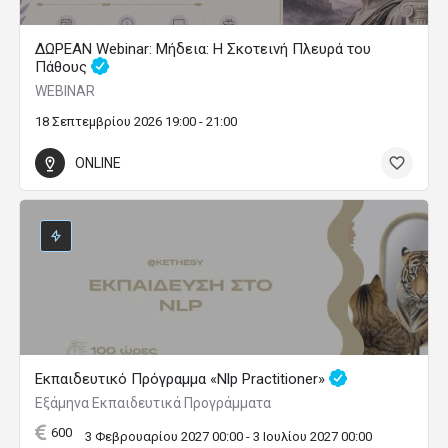
ΔΩΡΕΑΝ Webinar: Μήδεια: Η Σκοτεινή Πλευρά του
Πάθους
WEBINAR
18 Σεπτεμβρίου 2026 19:00 - 21:00
ONLINE
Εκπαιδευτικό Πρόγραμμα «Nlp Practitioner»
Εξάμηνα Εκπαιδευτικά Προγράμματα
600
3 Φεβρουαρίου 2027 00:00 - 3 Ιουλίου 2027 00:00