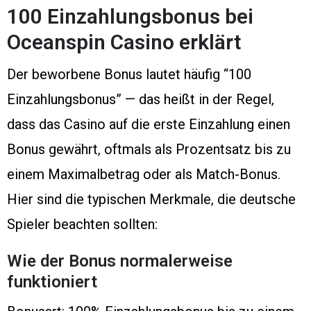
100 Einzahlungsbonus bei
Oceanspin Casino erklärt
Der beworbene Bonus lautet häufig “100
Einzahlungsbonus” — das heißt in der Regel‚
dass das Casino auf die erste Einzahlung einen
Bonus gewährt‚ oftmals als Prozentsatz bis zu
einem Maximalbetrag oder als Match-Bonus.
Hier sind die typischen Merkmale‚ die deutsche
Spieler beachten sollten:
Wie der Bonus normalerweise
funktioniert