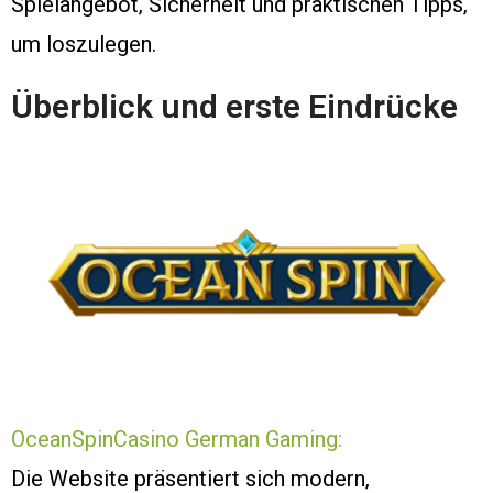
Spielangebot‚ Sicherheit und praktischen Tipps‚
um loszulegen.
Überblick und erste Eindrücke
OceanSpinCasino German Gaming:
Die Website präsentiert sich modern‚