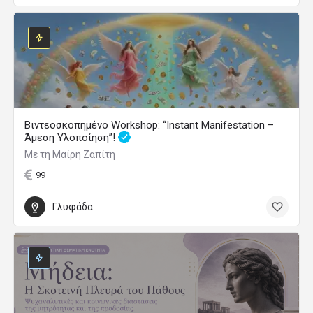
Βιντεοσκοπημένο Workshop: “Instant Manifestation –
Άμεση Υλοποίηση”!
Με τη Μαίρη Ζαπίτη
99
Γλυφάδα