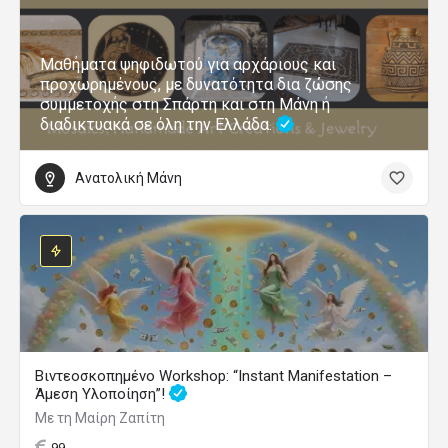
Μαθήματα ψηφιδωτού για αρχάριους και
προχωρημένους, με δυνατότητα δια ζώσης
συμμετοχής στη Σπάρτη και στη Μάνη ή
διαδικτυακά σε όλη την Ελλάδα.
Ανατολική Μάνη
Βιντεοσκοπημένο Workshop: “Instant Manifestation –
Άμεση Υλοποίηση”!
Με τη Μαίρη Ζαπίτη
99