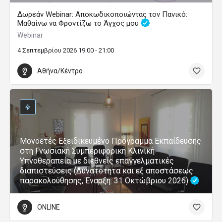
Δωρεάν Webinar: Αποκωδικοποιώντας τον Πανικό:
Μαθαίνω να Φροντίζω το Άγχος μου
Webinar
4 Σεπτεμβρίου 2026 19:00 - 21:00
Αθήνα/Κέντρο
Μονοετές Εξειδικευμένο Πρόγραμμα Εκπαίδευσης
στη Γνωσιακή Συμπεριφορική Κλινική
Υπνοθεραπεία με διεθνείς επαγγελματικές
διαπιστεύσεις (Δυνατότητα και εξ αποστάσεως
παρακολούθησης, Έναρξη: 31 Οκτώβριου 2026)
ONLINE