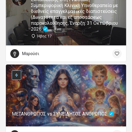
Συμπεριφορική Κλινική Υπνοθεραπεία με
διεθνείς επαγγελματικές διαπιστεύσεις
(Δυνατότητα και εξ αποστάσεως
παρακολούθησης, Έναρξη: 31 Οκτώβριου
2026
Ήβης 17
Μαρούσι
ΜΕΤΑΝΘΡΩΠΟΣ vs ΣΥΝΕΙΔΗΤΟΣ ΑΝΘΡΩΠΟΣ