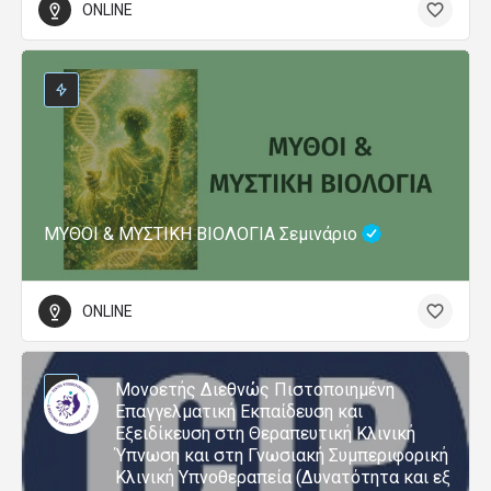
ONLINE
ΜΥΘΟΙ & ΜΥΣΤΙΚΗ ΒΙΟΛΟΓΙΑ Σεμινάριο
ONLINE
Μονοετής Διεθνώς Πιστοποιημένη
Επαγγελματική Εκπαίδευση και
Εξειδίκευση στη Θεραπευτική Κλινική
Ύπνωση και στη Γνωσιακή Συμπεριφορική
Κλινική Υπνοθεραπεία (Δυνατότητα και εξ