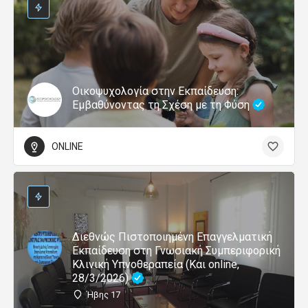
Οικοψυχολογία στην Εκπαίδευση:
Εμβαθύνοντας τη Σχέση με τη Φύση
ONLINE
Διεθνώς Πιστοποιημένη Επαγγελματική
Εκπαίδευση στη Γνωσιακή Συμπεριφορική
Κλινική Υπνοθεραπεία (Και online,
28/3/2026)
Ήβης 17