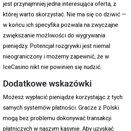
jest przynajmniej jedna interesująca oferta, z
której warto skorzystać. Nie ma się co dziwić —
w końcu ich specyfika pozwala na zwyczajne
zwiększanie możliwości do wygrywania
pieniędzy. Potencjał rozgrywki jest niemal
nieograniczony i możemy zapewnić, że w
IceCasino nikt nie powinien się nudzić.
Dodatkowe wskazówki
Możesz wypłacić pieniądze korzystając z tych
samych systemów płatności. Gracze z Polski
mogą bez problemu dokonywać transakcji
płatniczych w naszym kasynie. Aby uzyskać