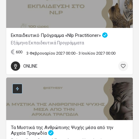
Εκπαιδευτικό Πρόγραμμα «Nlp Practitioner»
Εξάμηνα Εκπαιδευτικά Προγράμματα
600
3 Φεβρουαρίου 2027 00:00 - 3 Ιουλίου 2027 00:00
ONLINE
Τα Μυστικά της Ανθρώπινης Ψυχής μέσα από την
Αρχαία Τραγωδία