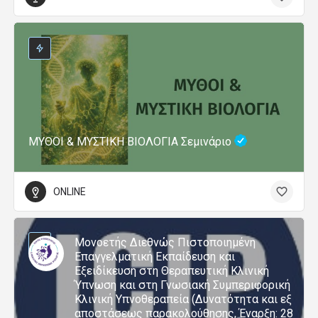
ΜΥΘΟΙ & ΜΥΣΤΙΚΗ ΒΙΟΛΟΓΙΑ Σεμινάριο
ONLINE
Μονοετής Διεθνώς Πιστοποιημένη
Επαγγελματική Εκπαίδευση και
Εξειδίκευση στη Θεραπευτική Κλινική
Ύπνωση και στη Γνωσιακή Συμπεριφορική
Κλινική Υπνοθεραπεία (Δυνατότητα και εξ
αποστάσεως παρακολούθησης, Έναρξη: 28