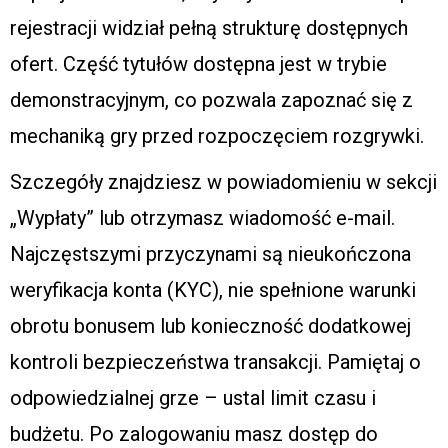
rejestracji widział pełną strukturę dostępnych
ofert. Część tytułów dostępna jest w trybie
demonstracyjnym, co pozwala zapoznać się z
mechaniką gry przed rozpoczęciem rozgrywki.
Szczegóły znajdziesz w powiadomieniu w sekcji
„Wypłaty” lub otrzymasz wiadomość e-mail.
Najczęstszymi przyczynami są nieukończona
weryfikacja konta (KYC), nie spełnione warunki
obrotu bonusem lub konieczność dodatkowej
kontroli bezpieczeństwa transakcji. Pamiętaj o
odpowiedzialnej grze – ustal limit czasu i
budżetu. Po zalogowaniu masz dostęp do