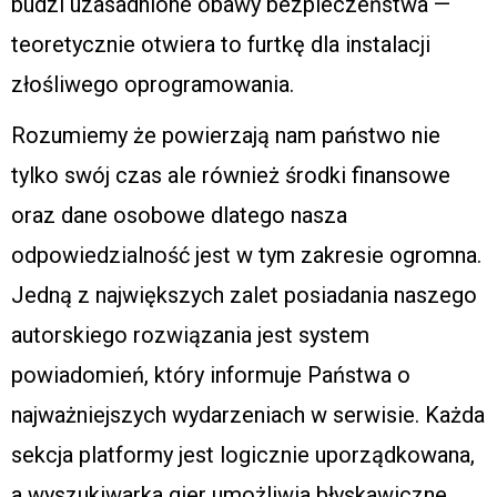
budzi uzasadnione obawy bezpieczeństwa —
teoretycznie otwiera to furtkę dla instalacji
złośliwego oprogramowania.
Rozumiemy że powierzają nam państwo nie
tylko swój czas ale również środki finansowe
oraz dane osobowe dlatego nasza
odpowiedzialność jest w tym zakresie ogromna.
Jedną z największych zalet posiadania naszego
autorskiego rozwiązania jest system
powiadomień, który informuje Państwa o
najważniejszych wydarzeniach w serwisie. Każda
sekcja platformy jest logicznie uporządkowana,
a wyszukiwarka gier umożliwia błyskawiczne