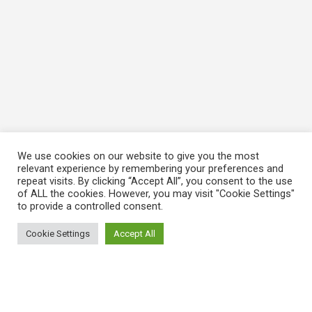
We use cookies on our website to give you the most
relevant experience by remembering your preferences and
repeat visits. By clicking “Accept All”, you consent to the use
of ALL the cookies. However, you may visit "Cookie Settings"
to provide a controlled consent.
Cookie Settings
Accept All
ΠΛΗΡΟΦΟΡΙΕΣ