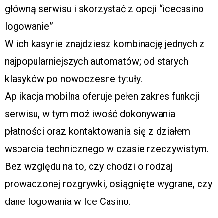
główną serwisu i skorzystać z opcji “icecasino
logowanie”.
W ich kasynie znajdziesz kombinację jednych z
najpopularniejszych automatów; od starych
klasyków po nowoczesne tytuły.
Aplikacja mobilna oferuje pełen zakres funkcji
serwisu, w tym możliwość dokonywania
płatności oraz kontaktowania się z działem
wsparcia technicznego w czasie rzeczywistym.
Bez względu na to, czy chodzi o rodzaj
prowadzonej rozgrywki, osiągnięte wygrane, czy
dane logowania w Ice Casino.