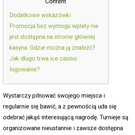
Content
Dodatkowe wskazówki
Promocja bez wymogu wpłaty nie
jest dostępna na stronie głównej
kasyna. Gdzie można ją znaleźć?
Jak długo trwa ice casino
logowanie?
Wystarczy pilnować swojego miejsca i
regularnie się bawić, a z pewnością uda się
odebrać jakąś interesującą nagrodę. Turnieje są
organizowane nieustannie i zawsze dostępna