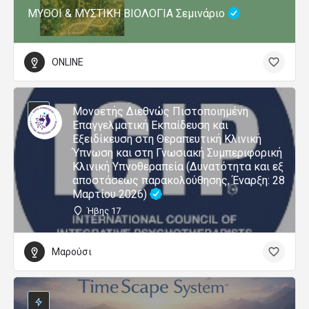
ΜΥΘΟΙ & ΜΥΣΤΙΚΗ ΒΙΟΛΟΓΙΑ Σεμινάριο
ONLINE
Μονοετής Διεθνώς Πιστοποιημένη
Επαγγελματική Εκπαίδευση και
Εξειδίκευση στη Θεραπευτική Κλινική
Ύπνωση και στη Γνωσιακή Συμπεριφορική
Κλινική Υπνοθεραπεία (Δυνατότητα και εξ
αποστάσεως παρακολούθησης, Έναρξη: 28
Μαρτίου 2026)
Ήβης 17
Μαρούσι