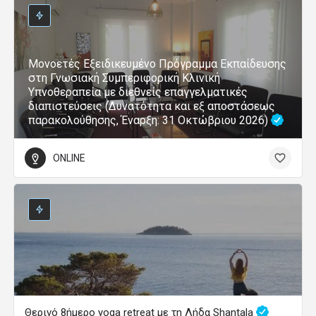
Μονοετές Εξειδικευμένο Πρόγραμμα Εκπαίδευσης
στη Γνωσιακή Συμπεριφορική Κλινική
Υπνοθεραπεία με διεθνείς επαγγελματικές
διαπιστεύσεις (Δυνατότητα και εξ αποστάσεως
παρακολούθησης, Έναρξη: 31 Οκτώβριου 2026)
ONLINE
Θερινό 8ήμερο yoga retreat με τη Λήδα Shantala