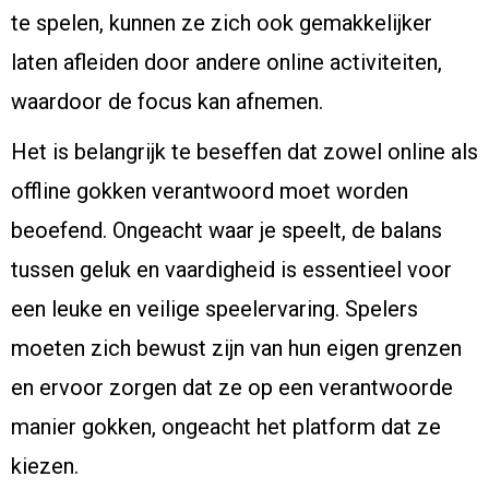
te spelen, kunnen ze zich ook gemakkelijker
laten afleiden door andere online activiteiten,
waardoor de focus kan afnemen.
Het is belangrijk te beseffen dat zowel online als
offline gokken verantwoord moet worden
beoefend. Ongeacht waar je speelt, de balans
tussen geluk en vaardigheid is essentieel voor
een leuke en veilige speelervaring. Spelers
moeten zich bewust zijn van hun eigen grenzen
en ervoor zorgen dat ze op een verantwoorde
manier gokken, ongeacht het platform dat ze
kiezen.