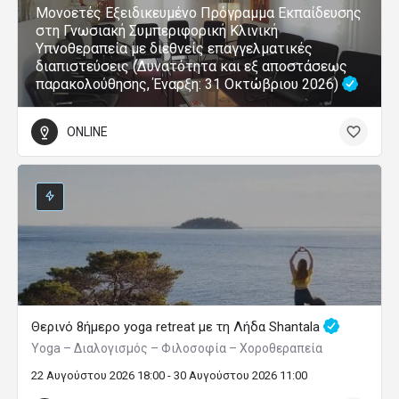
Μονοετές Εξειδικευμένο Πρόγραμμα Εκπαίδευσης
στη Γνωσιακή Συμπεριφορική Κλινική
Υπνοθεραπεία με διεθνείς επαγγελματικές
διαπιστεύσεις (Δυνατότητα και εξ αποστάσεως
παρακολούθησης, Έναρξη: 31 Οκτώβριου 2026)
ONLINE
Θερινό 8ήμερο yoga retreat με τη Λήδα Shantala
Yoga – Διαλογισμός – Φιλοσοφία – Χοροθεραπεία
22 Αυγούστου 2026 18:00 - 30 Αυγούστου 2026 11:00