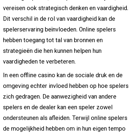
vereisen ook strategisch denken en vaardigheid.
Dit verschil in de rol van vaardigheid kan de
spelerservaring beïnvloeden. Online spelers
hebben toegang tot tal van bronnen en
strategieën die hen kunnen helpen hun
vaardigheden te verbeteren.
In een offline casino kan de sociale druk en de
omgeving echter invloed hebben op hoe spelers
zich gedragen. De aanwezigheid van andere
spelers en de dealer kan een speler zowel
ondersteunen als afleiden. Terwijl online spelers
de mogelijkheid hebben om in hun eigen tempo