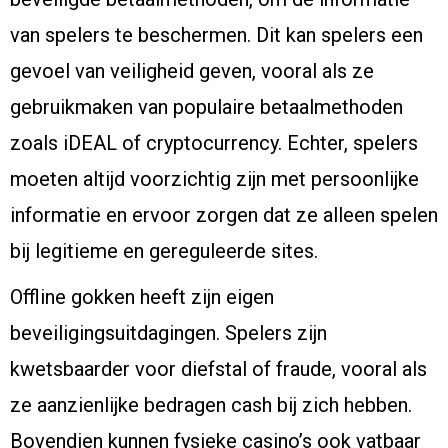
van spelers te beschermen. Dit kan spelers een
gevoel van veiligheid geven, vooral als ze
gebruikmaken van populaire betaalmethoden
zoals iDEAL of cryptocurrency. Echter, spelers
moeten altijd voorzichtig zijn met persoonlijke
informatie en ervoor zorgen dat ze alleen spelen
bij legitieme en gereguleerde sites.
Offline gokken heeft zijn eigen
beveiligingsuitdagingen. Spelers zijn
kwetsbaarder voor diefstal of fraude, vooral als
ze aanzienlijke bedragen cash bij zich hebben.
Bovendien kunnen fysieke casino’s ook vatbaar