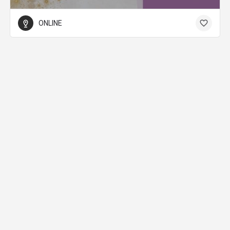
ONLINE