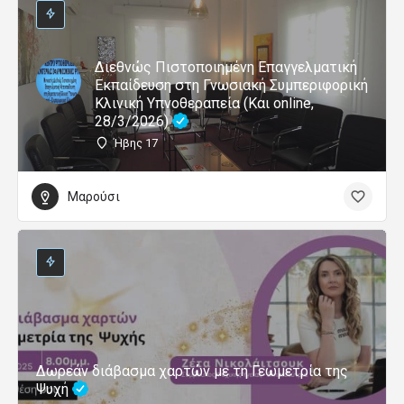
Διεθνώς Πιστοποιημένη Επαγγελματική
Εκπαίδευση στη Γνωσιακή Συμπεριφορική
Κλινική Υπνοθεραπεία (Και online,
28/3/2026)
Ήβης 17
Μαρούσι
Δωρεάν διάβασμα χαρτών με τη Γεωμετρία της
Ψυχή