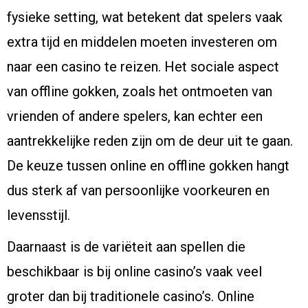
fysieke setting, wat betekent dat spelers vaak
extra tijd en middelen moeten investeren om
naar een casino te reizen. Het sociale aspect
van offline gokken, zoals het ontmoeten van
vrienden of andere spelers, kan echter een
aantrekkelijke reden zijn om de deur uit te gaan.
De keuze tussen online en offline gokken hangt
dus sterk af van persoonlijke voorkeuren en
levensstijl.
Daarnaast is de variëteit aan spellen die
beschikbaar is bij online casino’s vaak veel
groter dan bij traditionele casino’s. Online