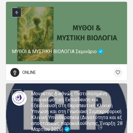
ΜΥΘΟΙ & ΜΥΣΤΙΚΗ ΒΙΟΛΟΓΙΑ Σεμινάριο
ONLINE
Μονοετής Διεθνώς Πιστοποιημένη
Επαγγελματική Εκπαίδευση και
Εξειδίκευση στη Θεραπευτική Κλινική
Ύπνωση και στη Γνωσιακή Συμπεριφορική
Κλινική Υπνοθεραπεία (Δυνατότητα και εξ
αποστάσεως παρακολούθησης, Έναρξη: 28
Μαρτίου 2026)