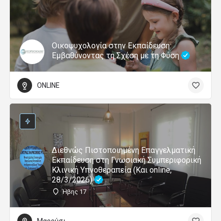
Οικοψυχολογία στην Εκπαίδευση:
Εμβαθύνοντας τη Σχέση με τη Φύση
ONLINE
Διεθνώς Πιστοποιημένη Επαγγελματική
Εκπαίδευση στη Γνωσιακή Συμπεριφορική
Κλινική Υπνοθεραπεία (Και online,
28/3/2026)
Ήβης 17