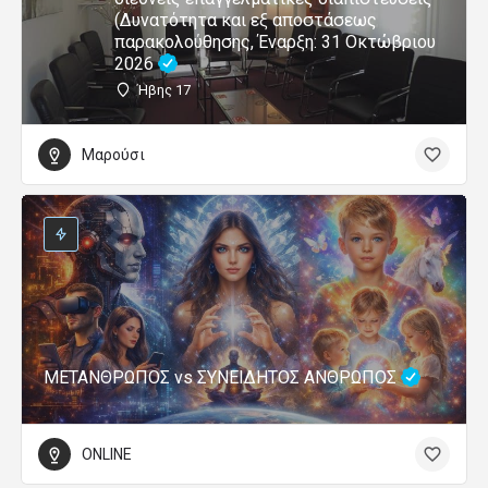
(Δυνατότητα και εξ αποστάσεως
παρακολούθησης, Έναρξη: 31 Οκτώβριου
2026
Ήβης 17
Μαρούσι
ΜΕΤΑΝΘΡΩΠΟΣ vs ΣΥΝΕΙΔΗΤΟΣ ΑΝΘΡΩΠΟΣ
ONLINE