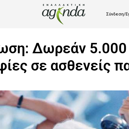
Σύνδεση/Ε
ωση: Δωρεάν 5.000
φίες σε ασθενείς π