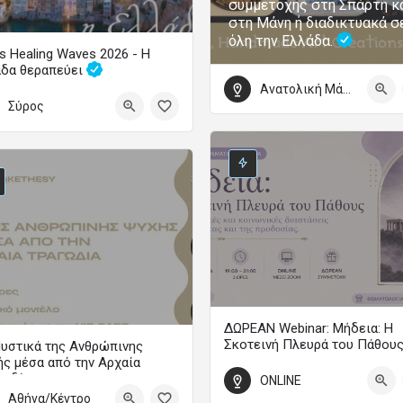
συμμετοχής στη Σπάρτη κ
στη Μάνη ή διαδικτυακά σ
όλη την Ελλάδα.
s Healing Waves 2026 - Η
άδα θεραπεύει
Ανατολική Μάνη
Το μεγάλο φεστιβάλ ψυχικής υγείας επιστρέφει
Σύρος
τωβρίου 2026 09:00 - 4 Οκτωβρίου 2026 22:00
ΔΩΡΕΑΝ Webinar: Μήδεια: Η
Σκοτεινή Πλευρά του Πάθου
υστικά της Ανθρώπινης
ς μέσα από την Αρχαία
WEBINAR
γωδία
ONLINE
18 Σεπτεμβρίου 2026 19:00 - 21:0
Αθήνα/Κέντρο