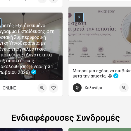
Ετήσια Εκπαιδευτικά Προγράμματα Ψυχολογίας
0
τωβρίου 2026 00:00 - 31 Μαΐου 2027 00:00
οετές Εξειδικευμένο
γραμμα Εκπαίδευσης στη
σιακή Συμπεριφορική
νική Υπνοθεραπεία με
θνείς επαγγελματικές
πιστεύσεις (Δυνατότητα
 εξ αποστάσεως
ακολούθησης, Έναρξη: 31
Μπορεί μια σχέση να επιβιώ
τώβριου 2026)
μετά την απιστία; 🥀
Χαλάνδρι
ONLINE
5 Σεπτεμβρίου 2026 18:00 - 20:00
Ενδιαφέρουσες Συνδρομές