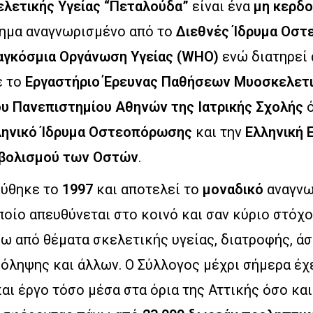
ελετικής Υγείας “Πεταλούδα”
είναι ένα
μη κερδ
ημα αναγνωρισμένο από το
Διεθνές Ίδρυμα Οσ
αγκόσμια Οργάνωση Υγείας (WHO)
ενώ διατηρεί 
ε το
Εργαστήριο Έρευνας Παθήσεων Μυοσκελετ
υ Πανεπιστημίου Αθηνών της Ιατρικής Σχολής
ληνικό Ίδρυμα Οστεοπόρωσης
και την
Ελληνική 
βολισμού των Οστών
.
ρύθηκε το
1997
και αποτελεί το
μοναδικό
αναγνω
οίο απευθύνεται στο κοινό και σαν κύριο στόχο
ω από θέματα σκελετικής υγείας, διατροφής, άσ
όληψης και άλλων. Ο Σύλλογος μέχρι σήμερα έχ
αι έργο τόσο μέσα στα όρια της Αττικής όσο κα