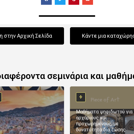
 στην Αρχική Σελίδα
Κάντε μια καταχώρη
διαφέροντα σεμινάρια και μαθήμ
Μαθήματα ψηφιδωτού για
αρχάριους και
προχωρημένους, με
δυνατότητα δια ζώσης