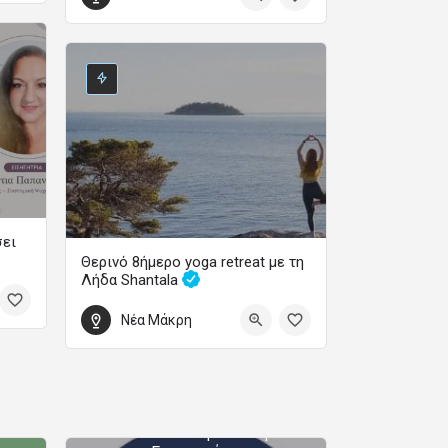
Webinar
3 Σεπτεμβρίου 2026 19:00 - 21:00
σει
Θερινό 8ήμερο yoga retreat με τη
Λήδα Shantala
Ετήσια Εκπαιδευτικά Προγράμματα Ψυχολογίας
Yoga – Διαλογισμός – Φιλοσοφία – Χοροθεραπεία
Μονοετής Διεθνώς
Νέα Μάκρη
Πιστοποιημένη
22 Αυγούστου 2026 18:00 - 30 Αυγούστου 2026 11:00
Επαγγελματική
Εκπαίδευση και
Εξειδίκευση στη
Θεραπευτική Κλινική
Ύπνωση και στη