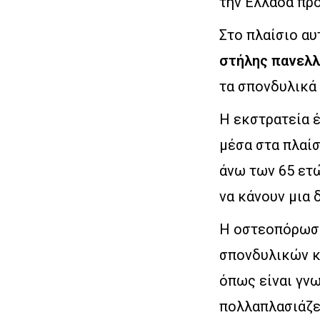
την Ελλάδα πρ
Στο πλαίσιο α
στήλης
πανελλ
τα σπονδυλικά
Η εκστρατεία έ
μέσα στα πλαίσ
άνω των 65 ετ
να κάνουν μια 
Η οστεοπόρωση
σπονδυλικών κα
όπως είναι γν
πολλαπλασιάζε