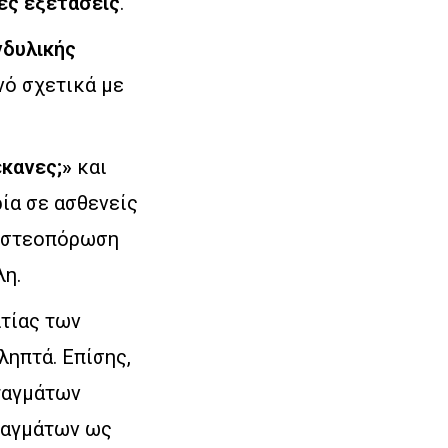
ές εξετάσεις
.
νδυλικής
νό σχετικά με
κανες;»
και
ρία σε ασθενείς
 οστεοπόρωση
λη.
τίας των
ληπτά. Επίσης,
ταγμάτων
ταγμάτων ως