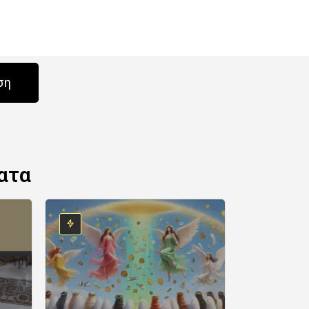
ση
ατα