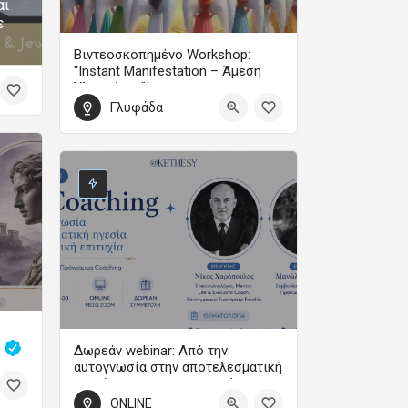
αι
ε
Βιντεοσκοπημένο Workshop:
“Instant Manifestation – Άμεση
Υλοποίηση”!
Γλυφάδα
Με τη Μαίρη Ζαπίτη
99
ς
Δωρεάν webinar: Από την
αυτογνωσία στην αποτελεσματική
ηγεσία και την προσωπική
επιτυχία
0
ONLINE