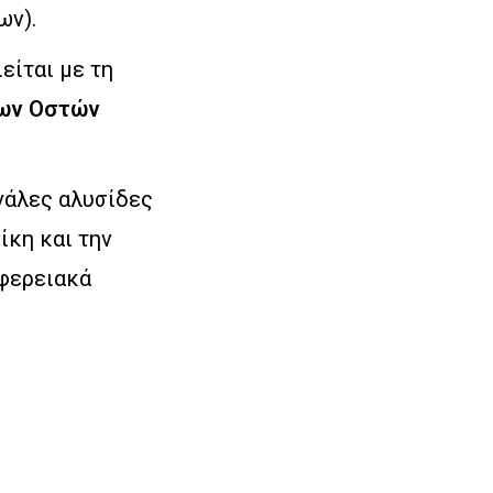
ων).
είται με τη
των Οστών
γάλες αλυσίδες
ίκη και την
ιφερειακά