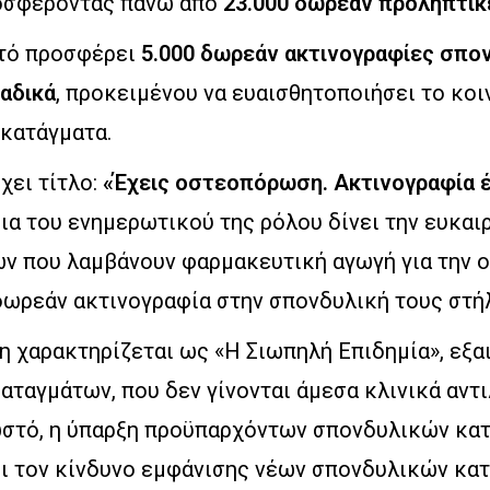
οσφέροντας πάνω από
23.000 δωρεάν προληπτικ
υτό προσφέρει
5.000 δωρεάν ακτινογραφίες σπο
αδικά
, προκειμένου να ευαισθητοποιήσει το κοι
 κατάγματα.
χει τίτλο:
«Έχεις οστεοπόρωση. Ακτινογραφία έ
ια του ενημερωτικού της ρόλου δίνει την ευκαι
ών που λαμβάνουν φαρμακευτική αγωγή για την
δωρεάν ακτινογραφία στην σπονδυλική τους στή
 χαρακτηρίζεται ως «Η Σιωπηλή Επιδημία», εξαι
ταγμάτων, που δεν γίνονται άμεσα κλινικά αντι
ωστό, η ύπαρξη προϋπαρχόντων σπονδυλικών κα
ι τον κίνδυνο εμφάνισης νέων σπονδυλικών κα