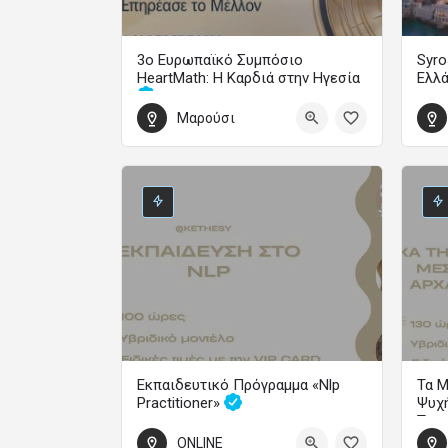
3ο Ευρωπαϊκό Συμπόσιο
Syro
HeartMath: Η Καρδιά στην Ηγεσία
Ελλ
Μαρούσι
Οδήγησε την Αλλαγή και Επηρέασε το Μέλλον
1 Οκ
30 Οκτωβρίου 2026 14:00 - 1 Νοεμβρίου 2026 19:00
Εκπαιδευτικό Πρόγραμμα «Nlp
Τα Μ
Practitioner»
Ψυχή
Τρα
Εξάμηνα Εκπαιδευτικά Προγράμματα
ONLINE