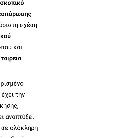
οσκοπικό
τεοπόρωσης
άριστη σχέση
ικού
όπου και
Εταιρεία
ρισμένο
 έχει την
κησης,
ει αναπτύξει
ι σε ολόκληρη