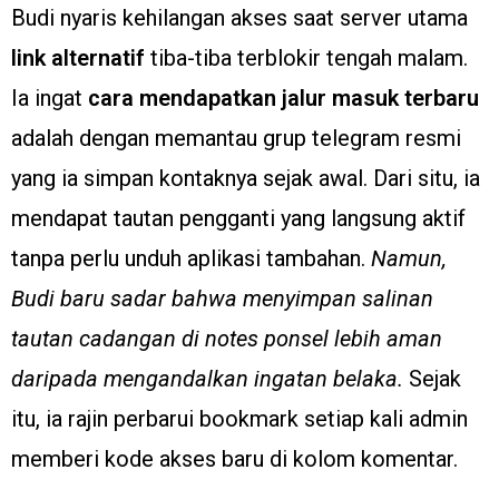
Budi nyaris kehilangan akses saat server utama
link alternatif
tiba-tiba terblokir tengah malam.
Ia ingat
cara mendapatkan jalur masuk terbaru
adalah dengan memantau grup telegram resmi
yang ia simpan kontaknya sejak awal. Dari situ, ia
mendapat tautan pengganti yang langsung aktif
tanpa perlu unduh aplikasi tambahan.
Namun,
Budi baru sadar bahwa menyimpan salinan
tautan cadangan di notes ponsel lebih aman
daripada mengandalkan ingatan belaka.
Sejak
itu, ia rajin perbarui bookmark setiap kali admin
memberi kode akses baru di kolom komentar.