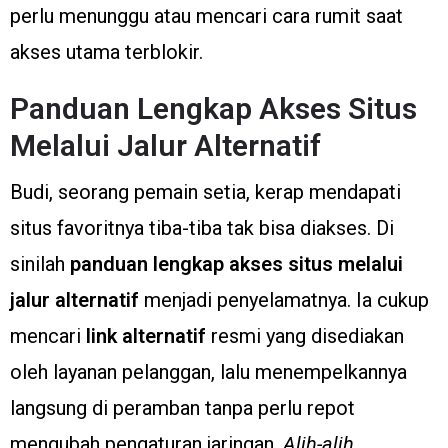
perlu menunggu atau mencari cara rumit saat
akses utama terblokir.
Panduan Lengkap Akses Situs
Melalui Jalur Alternatif
Budi, seorang pemain setia, kerap mendapati
situs favoritnya tiba-tiba tak bisa diakses. Di
sinilah
panduan lengkap akses situs melalui
jalur alternatif
menjadi penyelamatnya. Ia cukup
mencari
link alternatif
resmi yang disediakan
oleh layanan pelanggan, lalu menempelkannya
langsung di peramban tanpa perlu repot
mengubah pengaturan jaringan.
Alih-alih