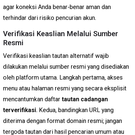
agar koneksi Anda benar-benar aman dan
terhindar dari risiko pencurian akun.
Verifikasi Keaslian Melalui Sumber
Resmi
Verifikasi keaslian tautan alternatif wajib
dilakukan melalui sumber resmi yang disediakan
oleh platform utama. Langkah pertama, akses
menu atau halaman resmi yang secara eksplisit
mencantumkan daftar
tautan cadangan
terverifikasi
. Kedua, bandingkan URL yang
diterima dengan format domain resmi; jangan
tergoda tautan dari hasil pencarian umum atau