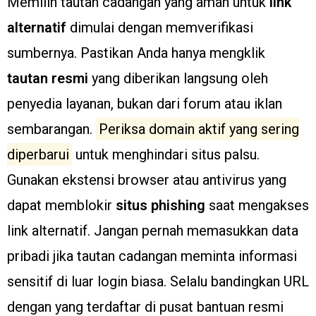
Memilih tautan cadangan yang aman untuk
link
alternatif
dimulai dengan memverifikasi
sumbernya. Pastikan Anda hanya mengklik
tautan resmi
yang diberikan langsung oleh
penyedia layanan, bukan dari forum atau iklan
sembarangan.
Periksa domain aktif yang sering
diperbarui
untuk menghindari situs palsu.
Gunakan ekstensi browser atau antivirus yang
dapat memblokir
situs phishing
saat mengakses
link alternatif. Jangan pernah memasukkan data
pribadi jika tautan cadangan meminta informasi
sensitif di luar login biasa. Selalu bandingkan URL
dengan yang terdaftar di pusat bantuan resmi