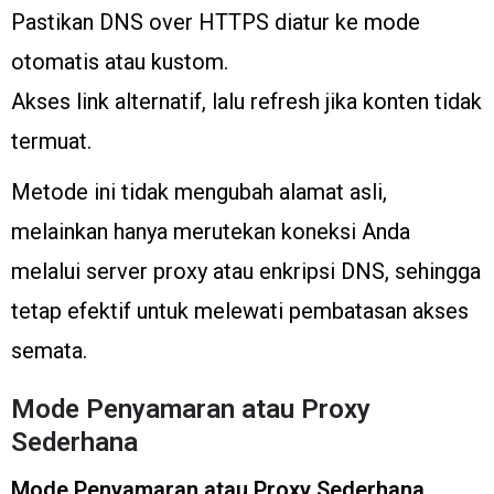
Pastikan DNS over HTTPS diatur ke mode
otomatis atau kustom.
Akses link alternatif, lalu refresh jika konten tidak
termuat.
Metode ini tidak mengubah alamat asli,
melainkan hanya merutekan koneksi Anda
melalui server proxy atau enkripsi DNS, sehingga
tetap efektif untuk melewati pembatasan akses
semata.
Mode Penyamaran atau Proxy
Sederhana
Mode Penyamaran atau Proxy Sederhana