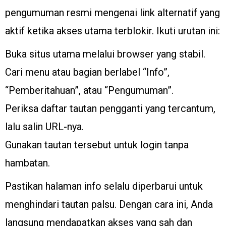
pengumuman resmi mengenai link alternatif yang
aktif ketika akses utama terblokir. Ikuti urutan ini:
Buka situs utama melalui browser yang stabil.
Cari menu atau bagian berlabel “Info”,
“Pemberitahuan”, atau “Pengumuman”.
Periksa daftar tautan pengganti yang tercantum,
lalu salin URL-nya.
Gunakan tautan tersebut untuk login tanpa
hambatan.
Pastikan halaman info selalu diperbarui untuk
menghindari tautan palsu. Dengan cara ini, Anda
langsung mendapatkan akses yang sah dan