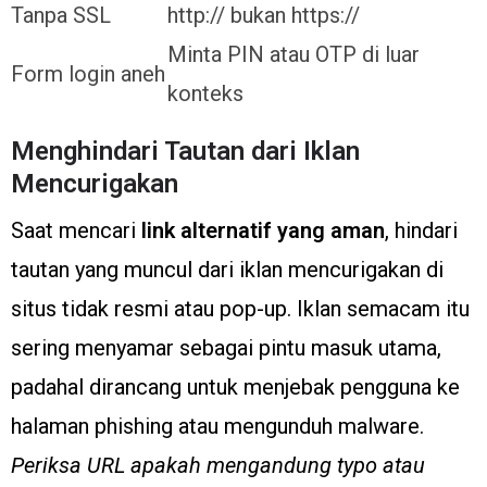
Tanpa SSL
http:// bukan https://
Minta PIN atau OTP di luar
Form login aneh
konteks
Menghindari Tautan dari Iklan
Mencurigakan
Saat mencari
link alternatif yang aman
, hindari
tautan yang muncul dari iklan mencurigakan di
situs tidak resmi atau pop-up. Iklan semacam itu
sering menyamar sebagai pintu masuk utama,
padahal dirancang untuk menjebak pengguna ke
halaman phishing atau mengunduh malware.
Periksa URL apakah mengandung typo atau