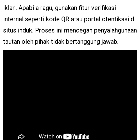
iklan. Apabila ragu, gunakan fitur verifikasi
internal seperti kode QR atau portal otentikasi di
situs induk. Proses ini mencegah penyalahgunaan
tautan oleh pihak tidak bertanggung jawab.