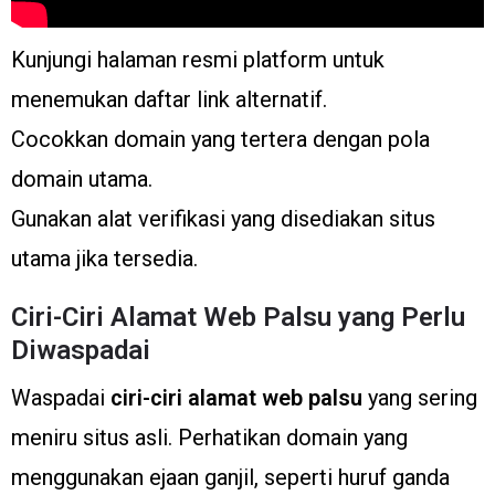
Kunjungi halaman resmi platform untuk
menemukan daftar link alternatif.
Cocokkan domain yang tertera dengan pola
domain utama.
Gunakan alat verifikasi yang disediakan situs
utama jika tersedia.
Ciri-Ciri Alamat Web Palsu yang Perlu
Diwaspadai
Waspadai
ciri-ciri alamat web palsu
yang sering
meniru situs asli. Perhatikan domain yang
menggunakan ejaan ganjil, seperti huruf ganda