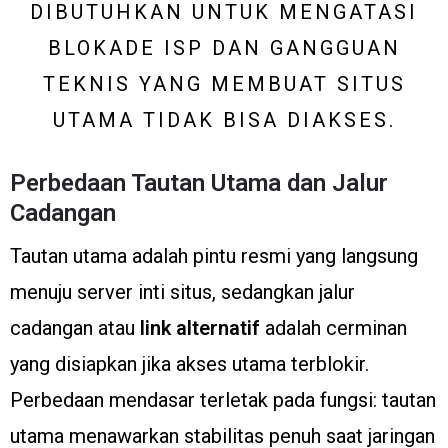
DIBUTUHKAN UNTUK MENGATASI
BLOKADE ISP DAN GANGGUAN
TEKNIS YANG MEMBUAT SITUS
UTAMA TIDAK BISA DIAKSES.
Perbedaan Tautan Utama dan Jalur
Cadangan
Tautan utama adalah pintu resmi yang langsung
menuju server inti situs, sedangkan jalur
cadangan atau
link alternatif
adalah cerminan
yang disiapkan jika akses utama terblokir.
Perbedaan mendasar terletak pada fungsi: tautan
utama menawarkan stabilitas penuh saat jaringan