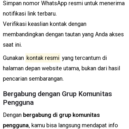
Simpan nomor WhatsApp resmi untuk menerima
notifikasi link terbaru.
Verifikasi keaslian kontak dengan
membandingkan dengan tautan yang Anda akses
saat ini.
Gunakan
kontak resmi
yang tercantum di
halaman depan website utama, bukan dari hasil
pencarian sembarangan.
Bergabung dengan Grup Komunitas
Pengguna
Dengan
bergabung di grup komunitas
pengguna
, kamu bisa langsung mendapat info