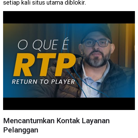
setiap kali situs utama diblokir.
Mencantumkan Kontak Layanan
Pelanggan