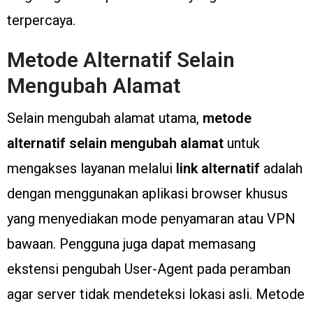
terpercaya.
Metode Alternatif Selain
Mengubah Alamat
Selain mengubah alamat utama,
metode
alternatif selain mengubah alamat
untuk
mengakses layanan melalui
link alternatif
adalah
dengan menggunakan aplikasi browser khusus
yang menyediakan mode penyamaran atau VPN
bawaan. Pengguna juga dapat memasang
ekstensi pengubah User-Agent pada peramban
agar server tidak mendeteksi lokasi asli. Metode