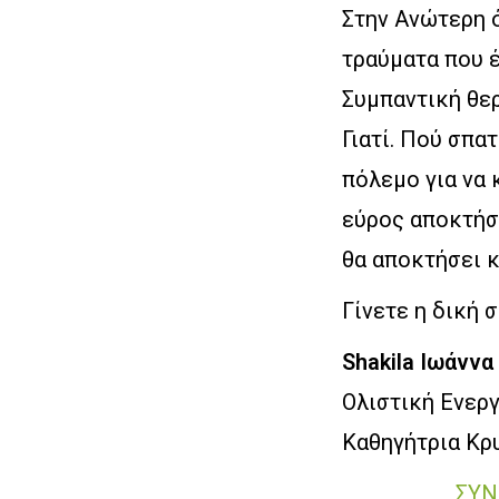
Στην Ανώτερη ό
τραύματα που 
Συμπαντική θερ
Γιατί. Πού σπα
πόλεμο για να 
εύρος αποκτήσε
θα αποκτήσει κ
Γίνετε η δική 
Shakila Ιωάνν
Ολιστική Ενερ
Καθηγήτρια Κρ
ΣΥΝ