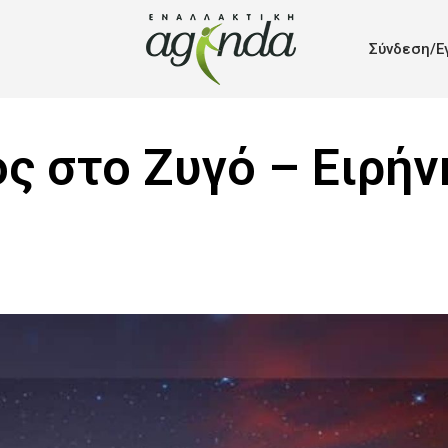
Σύνδεση/Ε
ς στο Ζυγό – Ειρήν