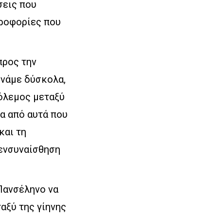
σεις που
ηροφορίες που
προς την
ρνάμε δύσκολα,
πόλεμος μεταξύ
ρα από αυτά που
και τη
 ενσυναίσθηση
Πανσέληνο να
αξύ της γίηνης