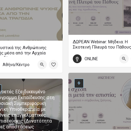
ΔΩΡΕΑΝ Webinar: Μήδεια: Η
Σκοτεινή Πλευρά του Πάθου
υστικά της Ανθρώπινης
ς μέσα από την Αρχαία
WEBINAR
γωδία
ONLINE
18 Σεπτεμβρίου 2026 19:00 - 21:0
Αθήνα/Κέντρο
Ετήσια Εκπαιδευτικά Προγράμματα Ψυχολογίας
0
τωβρίου 2026 00:00 - 31 Μαΐου 2027 00:00
οετές Εξειδικευμένο
γραμμα Εκπαίδευσης στη
σιακή Συμπεριφορική
νική Υπνοθεραπεία με
θνείς επαγγελματικές
πιστεύσεις (Δυνατότητα
 εξ αποστάσεως