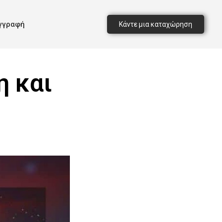
γγραφή
Κάντε μια καταχώρηση
η και