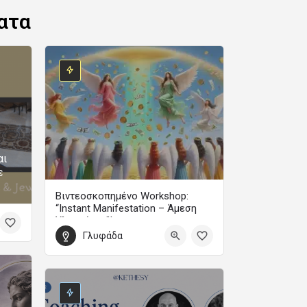
ατα
αι
ε
Βιντεοσκοπημένο Workshop:
“Instant Manifestation – Άμεση
Υλοποίηση”!
Γλυφάδα
Με τη Μαίρη Ζαπίτη
99