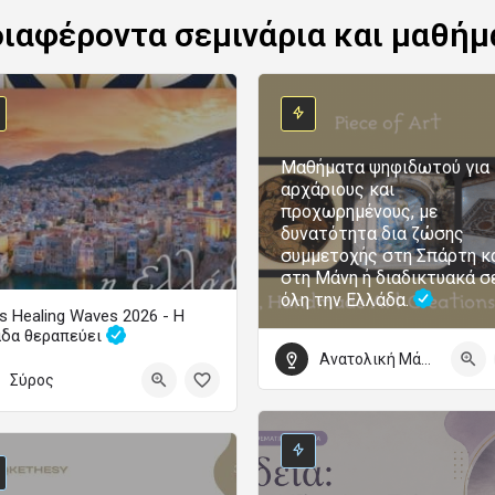
διαφέροντα σεμινάρια και μαθήμ
Μαθήματα ψηφιδωτού για
αρχάριους και
προχωρημένους, με
δυνατότητα δια ζώσης
συμμετοχής στη Σπάρτη κ
στη Μάνη ή διαδικτυακά σ
όλη την Ελλάδα.
s Healing Waves 2026 - Η
άδα θεραπεύει
Ανατολική Μάνη
Το μεγάλο φεστιβάλ ψυχικής υγείας επιστρέφει
Σύρος
τωβρίου 2026 09:00 - 4 Οκτωβρίου 2026 22:00