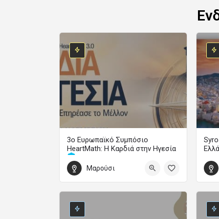
Εν
3ο Ευρωπαϊκό Συμπόσιο
Syro
HeartMath: Η Καρδιά στην Ηγεσία
Ελλ
Μαρούσι
Οδήγησε την Αλλαγή και Επηρέασε το Μέλλον
1 Οκ
30 Οκτωβρίου 2026 14:00 - 1 Νοεμβρίου 2026 19:00