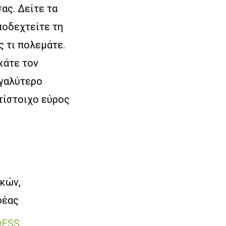
ας. Δείτε τα
ποδεχτείτε τη
 τι πολεμάτε.
κάτε τον
εγαλύτερο
τίστοιχο εύρος
ικών,
φέας
DESS