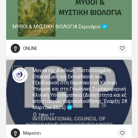
ΜΥΘΟΙ & ΜΥΣΤΙΚΗ ΒΙΟΛΟΓΙΑ Σεμινάριο
ONLINE
Μονοετής Διεθνώς Πιστοποιημένη
Επαγγελματική Εκπαίδευση και
Εξειδίκευση στη Θεραπευτική Κλινική
Ύπνωση και στη Γνωσιακή Συμπεριφορική
Κλινική Υπνοθεραπεία (Δυνατότητα και εξ
αποστάσεως παρακολούθησης, Έναρξη: 28
Μαρτίου 2026)
Ήβης 17
Μαρούσι