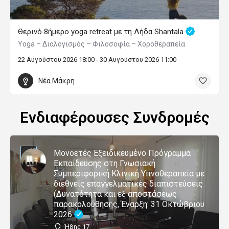
Θερινό 8ήμερο yoga retreat με τη Λήδα Shantala
Yoga – Διαλογισμός – Φιλοσοφία – Χοροθεραπεία
22 Αυγούστου 2026 18:00 - 30 Αυγούστου 2026 11:00
Νέα Μάκρη
Ενδιαφέρουσες Συνδρομές
Μονοετές Εξειδικευμένο Πρόγραμμα
Εκπαίδευσης στη Γνωσιακή
Συμπεριφορική Κλινική Υπνοθεραπεία με
διεθνείς επαγγελματικές διαπιστεύσεις
(Δυνατότητα και εξ αποστάσεως
παρακολούθησης, Έναρξη: 31 Οκτώβριου
2026
Ήβης 17