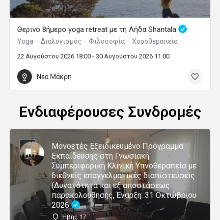
Θερινό 8ήμερο yoga retreat με τη Λήδα Shantala
Yoga – Διαλογισμός – Φιλοσοφία – Χοροθεραπεία
22 Αυγούστου 2026 18:00 - 30 Αυγούστου 2026 11:00
Νέα Μάκρη
Ενδιαφέρουσες Συνδρομές
Μονοετές Εξειδικευμένο Πρόγραμμα
Εκπαίδευσης στη Γνωσιακή
Συμπεριφορική Κλινική Υπνοθεραπεία με
διεθνείς επαγγελματικές διαπιστεύσεις
(Δυνατότητα και εξ αποστάσεως
παρακολούθησης, Έναρξη: 31 Οκτώβριου
2026
Ήβης 17