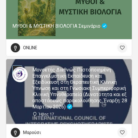
ΜΥΘΟΙ & ΜΥΣΤΙΚΗ ΒΙΟΛΟΓΙΑ Σεμινάριο
ONLINE
Μονοετής Διεθνώς Πιστοποιημένη
Επαγγελματική Εκπαίδευση και
Εξειδίκευση στη Θεραπευτική Κλινική
Ύπνωση και στη Γνωσιακή Συμπεριφορική
Κλινική Υπνοθεραπεία (Δυνατότητα και εξ
αποστάσεως παρακολούθησης, Έναρξη: 28
Μαρτίου 2026)
Ήβης 17
Μαρούσι