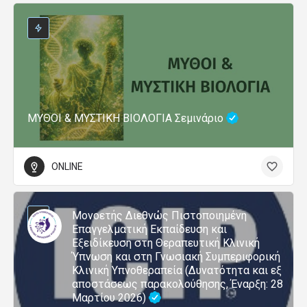
ΜΥΘΟΙ & ΜΥΣΤΙΚΗ ΒΙΟΛΟΓΙΑ Σεμινάριο
ONLINE
Μονοετής Διεθνώς Πιστοποιημένη
Επαγγελματική Εκπαίδευση και
Εξειδίκευση στη Θεραπευτική Κλινική
Ύπνωση και στη Γνωσιακή Συμπεριφορική
Κλινική Υπνοθεραπεία (Δυνατότητα και εξ
αποστάσεως παρακολούθησης, Έναρξη: 28
Μαρτίου 2026)