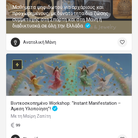
Μαθήματα ψηφιδωτού για αρχάριους και
προχωρημένους, με δυνατότητα δια ζώσης
συμμετοχής στη Σπάρτη και στη Μάνη ή
διαδικτυακά σε όλη την Ελλάδα.
Ανατολική Μάνη
Βιντεοσκοπημένο Workshop: “Instant Manifestation –
Άμεση Υλοποίηση”!
Με τη Μαίρη Ζαπίτη
99