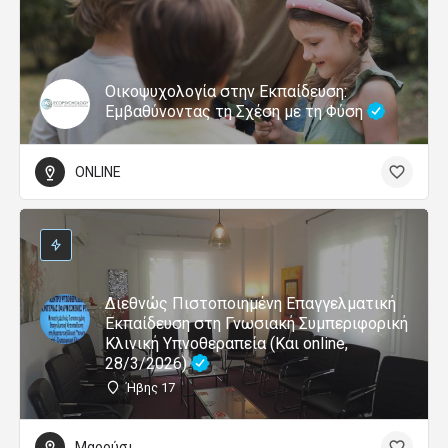
Οικοψυχολογία στην Εκπαίδευση:
Εμβαθύνοντας τη Σχέση με τη Φύση
ONLINE
Διεθνώς Πιστοποιημένη Επαγγελματική
Εκπαίδευση στη Γνωσιακή Συμπεριφορική
Κλινική Υπνοθεραπεία (Και online,
28/3/2026)
Ήβης 17
Μαρούσι