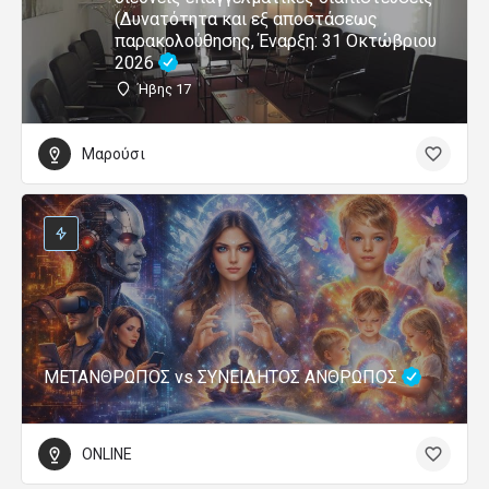
(Δυνατότητα και εξ αποστάσεως
παρακολούθησης, Έναρξη: 31 Οκτώβριου
2026
Ήβης 17
Μαρούσι
ΜΕΤΑΝΘΡΩΠΟΣ vs ΣΥΝΕΙΔΗΤΟΣ ΑΝΘΡΩΠΟΣ
ONLINE