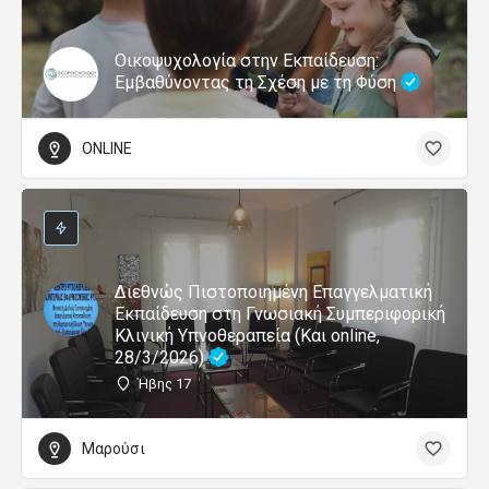
Οικοψυχολογία στην Εκπαίδευση:
Εμβαθύνοντας τη Σχέση με τη Φύση
ONLINE
Διεθνώς Πιστοποιημένη Επαγγελματική
Εκπαίδευση στη Γνωσιακή Συμπεριφορική
Κλινική Υπνοθεραπεία (Και online,
28/3/2026)
Ήβης 17
Μαρούσι