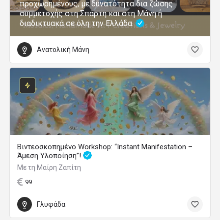
προχωρημένους, με δυνατότητα δια ζώσης
συμμετοχής στη Σπάρτη και στη Μάνη ή
διαδικτυακά σε όλη την Ελλάδα.
Ανατολική Μάνη
Βιντεοσκοπημένο Workshop: “Instant Manifestation –
Άμεση Υλοποίηση”!
Με τη Μαίρη Ζαπίτη
99
Γλυφάδα