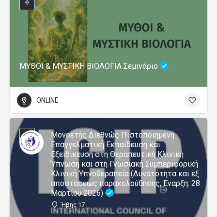
ΜΥΘΟΙ & ΜΥΣΤΙΚΗ ΒΙΟΛΟΓΙΑ Σεμινάριο
ONLINE
Μονοετής Διεθνώς Πιστοποιημένη
Επαγγελματική Εκπαίδευση και
Εξειδίκευση στη Θεραπευτική Κλινική
Ύπνωση και στη Γνωσιακή Συμπεριφορική
Κλινική Υπνοθεραπεία (Δυνατότητα και εξ
αποστάσεως παρακολούθησης, Έναρξη: 28
Μαρτίου 2026)
Ήβης 17