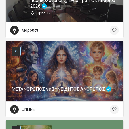
παρακολούθησης, Έναρξη: 31 Οκτώβριου
2026
Ήβης 17
Μαρούσι
ΜΕΤΑΝΘΡΩΠΟΣ vs ΣΥΝΕΙΔΗΤΟΣ ΑΝΘΡΩΠΟΣ
ONLINE