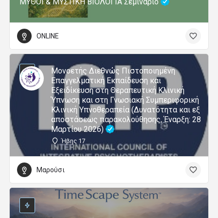
ΜΥΘΟΙ & ΜΥΣΤΙΚΗ ΒΙΟΛΟΓΙΑ Σεμινάριο
ONLINE
Μονοετής Διεθνώς Πιστοποιημένη
Επαγγελματική Εκπαίδευση και
Εξειδίκευση στη Θεραπευτική Κλινική
Ύπνωση και στη Γνωσιακή Συμπεριφορική
Κλινική Υπνοθεραπεία (Δυνατότητα και εξ
αποστάσεως παρακολούθησης, Έναρξη: 28
Μαρτίου 2026)
Ήβης 17
Μαρούσι