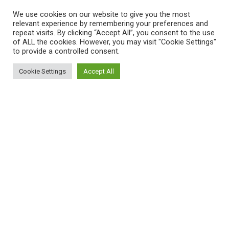
We use cookies on our website to give you the most
relevant experience by remembering your preferences and
repeat visits. By clicking “Accept All”, you consent to the use
of ALL the cookies. However, you may visit "Cookie Settings"
to provide a controlled consent.
Cookie Settings
Accept All
ΠΛΗΡΟΦΟΡΙΕΣ
Πώς λειτουργεί η Εναλλακτική Ατζέντα
Πώς μπορώ να εγγραφώ;
Πώς διαφέρουν οι καταχωρήσεις;
Πώς μπορώ να γραφτώ σε μια εκδήλωση;