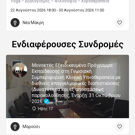
Yoga – Διαλογισμός – Φιλοσοφία – Χοροθεραπεία
22 Αυγούστου 2026 18:00 - 30 Αυγούστου 2026 11:00
Νέα Μάκρη
Ενδιαφέρουσες Συνδρομές
Μονοετές Εξειδικευμένο Πρόγραμμα
Εκπαίδευσης στη Γνωσιακή
Συμπεριφορική Κλινική Υπνοθεραπεία με
διεθνείς επαγγελματικές διαπιστεύσεις
(Δυνατότητα και εξ αποστάσεως
παρακολούθησης, Έναρξη: 31 Οκτώβριου
2026
Ήβης 17
Μαρούσι