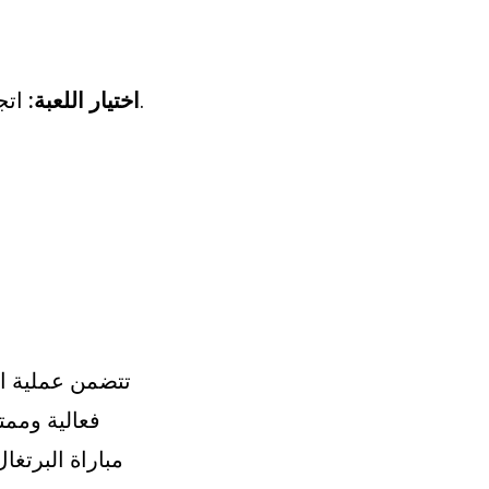
اتجه نحو المباراة التي تود المراهنة عليها، في حالتنا، مباراة البرتغال وإسبانيا.
اختيار اللعبة:
تتضمن عملية ال
فعالية وممت