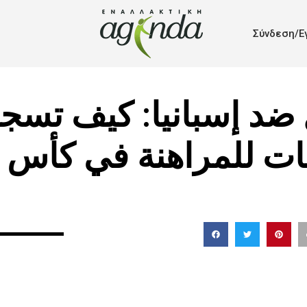
Σύνδεση/Ε
ل ضد إسبانيا: كيف تس
ت للمراهنة في كأس العال