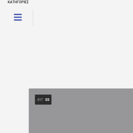
ΚΑΤΗΓΟΡΙΕΣ
ΑΥΓ
03