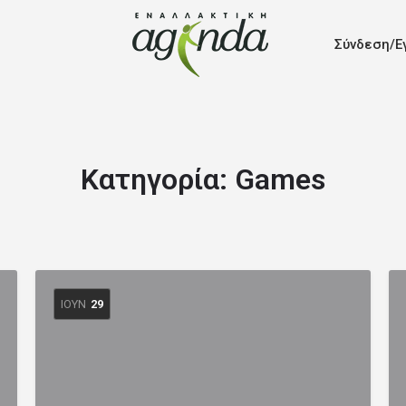
Σύνδεση/Ε
Κατηγορία:
Games
ΙΟΎΝ
29