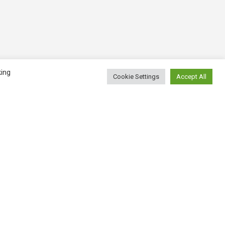
king
Cookie Settings
Accept All
ΟΙ
ΥΠΟΣΤΗΡΙΞΗ