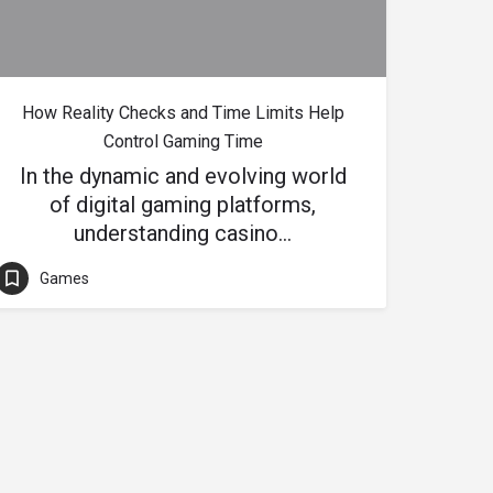
How Reality Checks and Time Limits Help
Control Gaming Time
In the dynamic and evolving world
of digital gaming platforms,
understanding casino…
Games