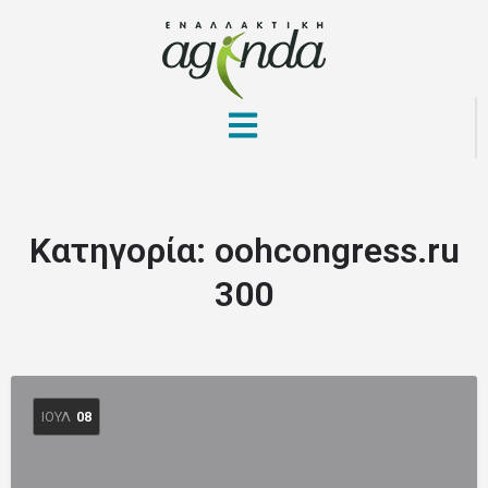
Κατηγορία:
oohcongress.ru
300
ΙΟΎΛ
08