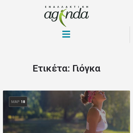
Ετικέτα:
Γιόγκα
ΜΑΡ
18