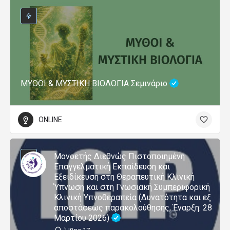
ΜΥΘΟΙ & ΜΥΣΤΙΚΗ ΒΙΟΛΟΓΙΑ Σεμινάριο
ONLINE
Μονοετής Διεθνώς Πιστοποιημένη
Επαγγελματική Εκπαίδευση και
Εξειδίκευση στη Θεραπευτική Κλινική
Ύπνωση και στη Γνωσιακή Συμπεριφορική
Κλινική Υπνοθεραπεία (Δυνατότητα και εξ
αποστάσεως παρακολούθησης, Έναρξη: 28
Μαρτίου 2026)