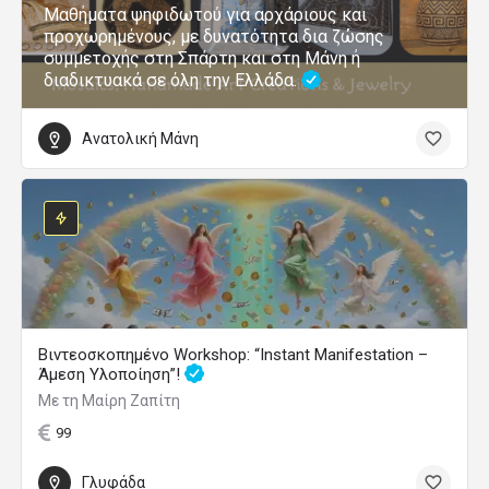
Μαθήματα ψηφιδωτού για αρχάριους και
προχωρημένους, με δυνατότητα δια ζώσης
συμμετοχής στη Σπάρτη και στη Μάνη ή
διαδικτυακά σε όλη την Ελλάδα.
Ανατολική Μάνη
Βιντεοσκοπημένο Workshop: “Instant Manifestation –
Άμεση Υλοποίηση”!
Με τη Μαίρη Ζαπίτη
99
Γλυφάδα