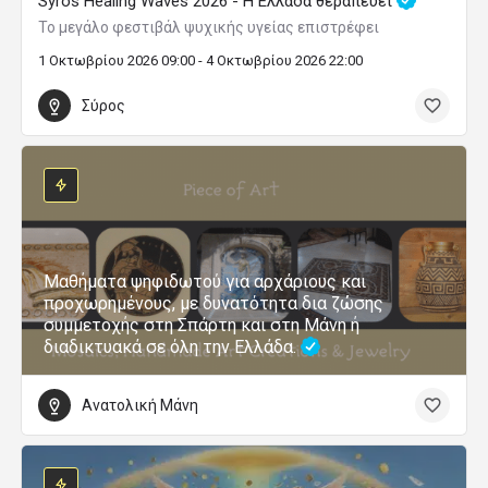
Syros Healing Waves 2026 - Η Ελλάδα θεραπεύει
Το μεγάλο φεστιβάλ ψυχικής υγείας επιστρέφει
1 Οκτωβρίου 2026 09:00 - 4 Οκτωβρίου 2026 22:00
Σύρος
Μαθήματα ψηφιδωτού για αρχάριους και
προχωρημένους, με δυνατότητα δια ζώσης
συμμετοχής στη Σπάρτη και στη Μάνη ή
διαδικτυακά σε όλη την Ελλάδα.
Ανατολική Μάνη