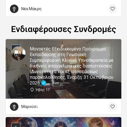
Νέα Μάκρη
Ενδιαφέρουσες Συνδρομές
Μονοετές Εξειδικευμένο Πρόγραμμα
Εκπαίδευσης στη Γνωσιακή
Συμπεριφορική Κλινική Υπνοθεραπεία με
διεθνείς επαγγελματικές διαπιστεύσεις
(Δυνατότητα και εξ αποστάσεως
παρακολούθησης, Έναρξη: 31 Οκτώβριου
2026
Ήβης 17
Μαρούσι