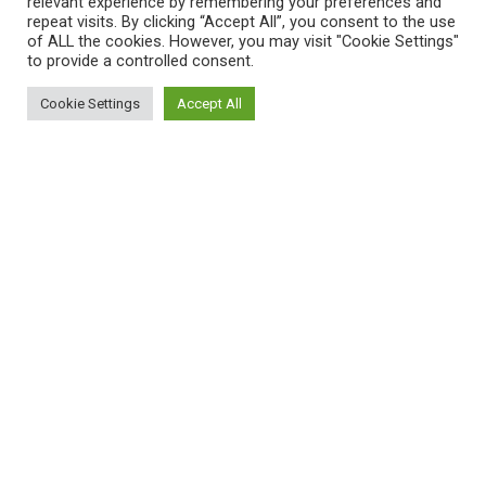
relevant experience by remembering your preferences and
repeat visits. By clicking “Accept All”, you consent to the use
of ALL the cookies. However, you may visit "Cookie Settings"
to provide a controlled consent.
Cookie Settings
Accept All
ΠΛΗΡΟΦΟΡΙΕΣ
Πώς λειτουργεί η Εναλλακτική Ατζέντα
Πώς μπορώ να εγγραφώ;
Πώς διαφέρουν οι καταχωρήσεις;
Πώς μπορώ να γραφτώ σε μια εκδήλωση;