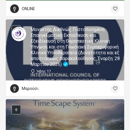
ONLINE
Μονοετής Διεθνώς Πιστοποιημένη
Επαγγελματική Εκπαίδευση και
Εξειδίκευση στη Θεραπευτική Κλινική
Ύπνωση και στη Γνωσιακή Συμπεριφορική
Κλινική Υπνοθεραπεία (Δυνατότητα και εξ
αποστάσεως παρακολούθησης, Έναρξη: 28
Μαρτίου 2026)
Ήβης 17
Μαρούσι