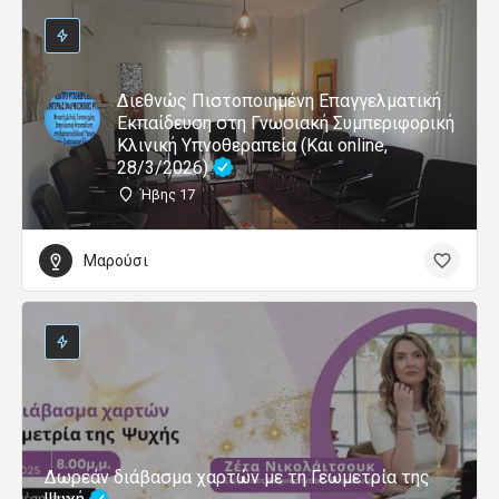
Διεθνώς Πιστοποιημένη Επαγγελματική
Εκπαίδευση στη Γνωσιακή Συμπεριφορική
Κλινική Υπνοθεραπεία (Και online,
28/3/2026)
Ήβης 17
Μαρούσι
Δωρεάν διάβασμα χαρτών με τη Γεωμετρία της