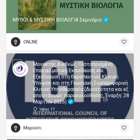
ΜΥΘΟΙ & ΜΥΣΤΙΚΗ ΒΙΟΛΟΓΙΑ Σεμινάριο
ONLINE
Μονοετής Διεθνώς Πιστοποιημένη
Επαγγελματική Εκπαίδευση και
Εξειδίκευση στη Θεραπευτική Κλινική
Ύπνωση και στη Γνωσιακή Συμπεριφορική
Κλινική Υπνοθεραπεία (Δυνατότητα και εξ
αποστάσεως παρακολούθησης, Έναρξη: 28
Μαρτίου 2026)
Ήβης 17
Μαρούσι