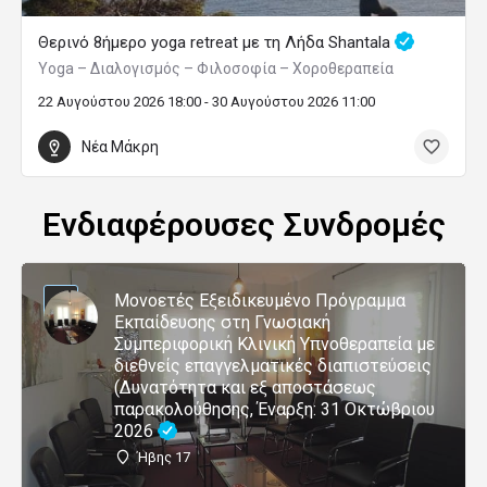
Θερινό 8ήμερο yoga retreat με τη Λήδα Shantala
Yoga – Διαλογισμός – Φιλοσοφία – Χοροθεραπεία
22 Αυγούστου 2026 18:00 - 30 Αυγούστου 2026 11:00
Νέα Μάκρη
Ενδιαφέρουσες Συνδρομές
Μονοετές Εξειδικευμένο Πρόγραμμα
Εκπαίδευσης στη Γνωσιακή
Συμπεριφορική Κλινική Υπνοθεραπεία με
διεθνείς επαγγελματικές διαπιστεύσεις
(Δυνατότητα και εξ αποστάσεως
παρακολούθησης, Έναρξη: 31 Οκτώβριου
2026
Ήβης 17